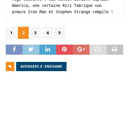
America, une certaine Riri fabrique son 
armure Iron Man et Stephen Strange rempile !
1
2
3
4
5
AVENGERS 4 : ENDGAME