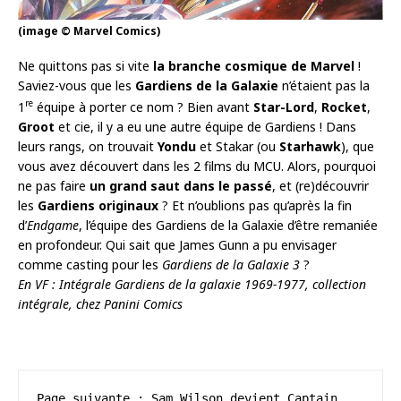
(image © Marvel Comics)
Ne quittons pas si vite
la branche cosmique de Marvel
!
Saviez-vous que les
Gardiens de la Galaxie
n’étaient pas la
re
1
équipe à porter ce nom ? Bien avant
Star-Lord
,
Rocket
,
Groot
et cie, il y a eu une autre équipe de Gardiens ! Dans
leurs rangs, on trouvait
Yondu
et Stakar (ou
Starhawk
), que
vous avez découvert dans les 2 films du MCU. Alors, pourquoi
ne pas faire
un grand saut dans le passé
, et (re)découvrir
les
Gardiens originaux
? Et n’oublions pas qu’après la fin
d’
Endgame
, l’équipe des Gardiens de la Galaxie d’être remaniée
en profondeur. Qui sait que James Gunn a pu envisager
comme casting pour les
Gardiens de la Galaxie 3
?
En VF : Intégrale Gardiens de la galaxie 1969-1977, collection
intégrale, chez Panini Comics
Page suivante : Sam Wilson devient Captain 