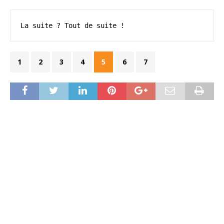
La suite ? Tout de suite !
1
2
3
4
5
6
7