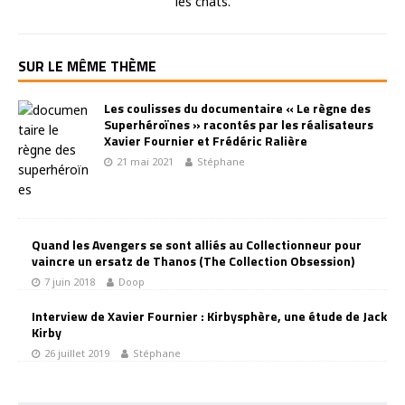
les chats.
SUR LE MÊME THÈME
Les coulisses du documentaire « Le règne des
Superhéroïnes » racontés par les réalisateurs
Xavier Fournier et Frédéric Ralière
21 mai 2021
Stéphane
Quand les Avengers se sont alliés au Collectionneur pour
vaincre un ersatz de Thanos (The Collection Obsession)
7 juin 2018
Doop
Interview de Xavier Fournier : Kirbysphère, une étude de Jack
Kirby
26 juillet 2019
Stéphane