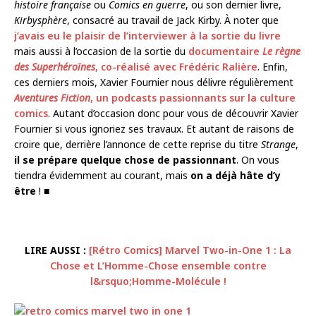
histoire française
ou
Comics en guerre
, ou son dernier livre,
Kirbysphère
, consacré au travail de Jack Kirby. À noter que
j’avais eu le plaisir de l’interviewer à la sortie du livre
mais aussi à l’occasion de la sortie du
documentaire
Le règne
des Superhéroïnes
, co-réalisé avec Frédéric Ralière
. Enfin,
ces derniers mois, Xavier Fournier nous délivre régulièrement
Aventures Fiction
, un podcasts passionnants sur la culture
comics
. Autant d’occasion donc pour vous de découvrir Xavier
Fournier si vous ignoriez ses travaux. Et autant de raisons de
croire que, derrière l’annonce de cette reprise du titre
Strange
,
il se prépare quelque chose de passionnant
. On vous
tiendra évidemment au courant, mais
on a déjà hâte d’y
être
! ■
LIRE AUSSI :
[Rétro Comics] Marvel Two-in-One 1 : La
Chose et L’Homme-Chose ensemble contre
l&rsquo;Homme-Molécule !