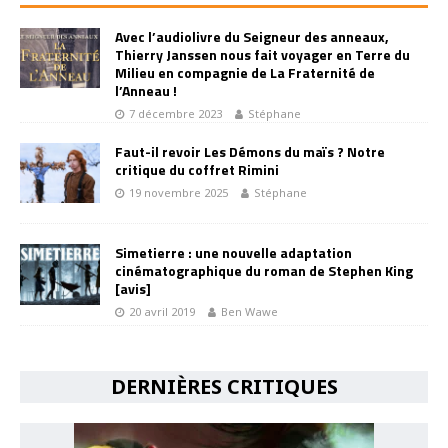
Avec l’audiolivre du Seigneur des anneaux,
Thierry Janssen nous fait voyager en Terre du
Milieu en compagnie de La Fraternité de
l’Anneau !
7 décembre 2023
Stéphane
Faut-il revoir Les Démons du maïs ? Notre
critique du coffret Rimini
19 novembre 2025
Stéphane
Simetierre : une nouvelle adaptation
cinématographique du roman de Stephen King
[avis]
20 avril 2019
Ben Wawe
DERNIÈRES CRITIQUES