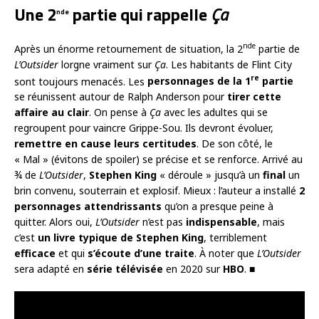
Une 2
partie qui rappelle
Ça
nde
nde
Après un énorme retournement de situation, la 2
partie de
L’Outsider
lorgne vraiment sur
Ça
. Les habitants de Flint City
re
sont toujours menacés. Les
personnages de la 1
partie
se réunissent autour de Ralph Anderson pour
tirer cette
affaire au clair
. On pense à
Ça
avec les adultes qui se
regroupent pour vaincre Grippe-Sou. Ils devront évoluer,
remettre en cause leurs certitudes
. De son côté, le
« Mal » (évitons de spoiler) se précise et se renforce. Arrivé au
¾ de
L’Outsider
,
Stephen King
« déroule » jusqu’à un
final
un
brin convenu, souterrain et explosif. Mieux : l’auteur a installé
2
personnages attendrissants
qu’on a presque peine à
quitter. Alors oui,
L’Outsider
n’est pas
indispensable
, mais
c’est
un livre typique de Stephen King
, terriblement
efficace
et qui
s’écoute d’une traite
. À noter que
L’Outsider
sera adapté en
série télévisée
en 2020 sur
HBO
. ■