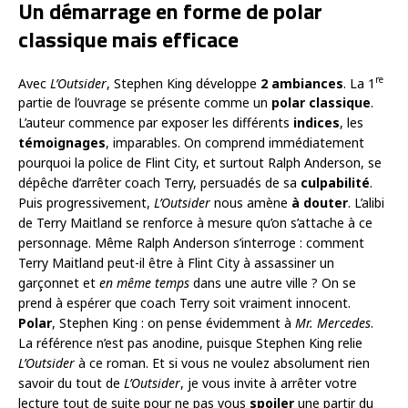
Un démarrage en forme de polar
classique mais efficace
re
Avec
L’Outsider
, Stephen King développe
2 ambiances
. La 1
partie de l’ouvrage se présente comme un
polar classique
.
L’auteur commence par exposer les différents
indices
, les
témoignages
, imparables. On comprend immédiatement
pourquoi la police de Flint City, et surtout Ralph Anderson, se
dépêche d’arrêter coach Terry, persuadés de sa
culpabilité
.
Puis progressivement,
L’Outsider
nous amène
à douter
. L’alibi
de Terry Maitland se renforce à mesure qu’on s’attache à ce
personnage. Même Ralph Anderson s’interroge : comment
Terry Maitland peut-il être à Flint City à assassiner un
garçonnet et
en même temps
dans une autre ville ? On se
prend à espérer que coach Terry soit vraiment innocent.
Polar
, Stephen King : on pense évidemment à
Mr. Mercedes
.
La référence n’est pas anodine, puisque Stephen King relie
L’Outsider
à ce roman. Et si vous ne voulez absolument rien
savoir du tout de
L’Outsider
, je vous invite à arrêter votre
lecture tout de suite pour ne pas vous
spoiler
une partir du