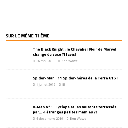
SUR LE MÊME THÈME
The Black Knight : le Chevalier Noir de Marvel
change de sexe ?! [avis]
26 mai 2019
Ben Wawe
Spider-Man : 11 Spider-héros de la Terre 616 !
1 juillet 2019
JB
X-Men n°3 : Cyclope et les mutants terrassés
par… 4 étranges petites mamies ?!
6 décembre 2019
Ben Wawe