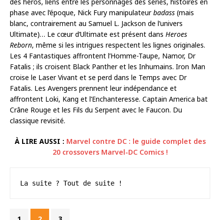
des héros, liens entre les personnages des séries, histoires en
phase avec l’époque, Nick Fury manipulateur
badass
(mais
blanc, contrairement au Samuel L. Jackson de l’univers
Ultimate)… Le cœur d’Ultimate est présent dans
Heroes
Reborn
, même si les intrigues respectent les lignes originales.
Les 4 Fantastiques affrontent l’Homme-Taupe, Namor, Dr
Fatalis ; ils croisent Black Panther et les Inhumains. Iron Man
croise le Laser Vivant et se perd dans le Temps avec Dr
Fatalis. Les Avengers prennent leur indépendance et
affrontent Loki, Kang et l’Enchanteresse. Captain America bat
Crâne Rouge et les Fils du Serpent avec le Faucon. Du
classique revisité.
À LIRE AUSSI :
Marvel contre DC : le guide complet des
20 crossovers Marvel-DC Comics !
La suite ? Tout de suite !
1
2
3