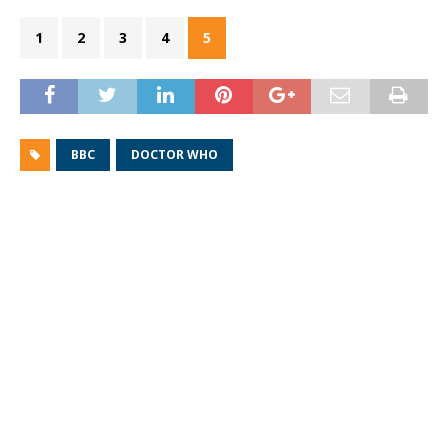
1
2
3
4
5
BBC
DOCTOR WHO