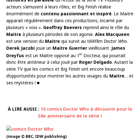
acteurs s’amusent à leurs rôles, et Big Finish réalise
énormément de
contenu passionnant et inspiré
. Le Maitre
apparait régulièrement dans ces productions, incarné par
plusieurs « voix ».
Geoffrey Beevers
reprend ainsi le rôle du
Maitre
à plusieurs périodes de son agonie.
Alex Macqueen
est une version du
Maitre
qui survit au téléfilm
Doctor Who
.
Derek Jacobi
joue un
Maitre Guerrier
vieillissant.
James
er
Dreyfus
est un Maitre opposé au 1
Docteur, qui pourrait
donc être antérieur à celui joué par
Roger Delgado
. Autant la
série TV que les comics et Big Finish ont encore beaucoup
d’opportunités pour montrer les autres visages du
Maitre
… et
ses mystères ! ■
À LIRE AUSSI :
10 comics Doctor Who à découvrir pour le
56e anniversaire de la série !
(image © BBC, IDW publishing)