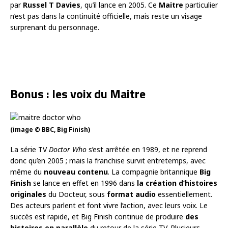
par
Russel T Davies
, qu’il lance en 2005. Ce
Maitre
particulier
n’est pas dans la continuité officielle, mais reste un visage
surprenant du personnage.
Bonus : les voix du Maitre
(image © BBC, Big Finish)
La série TV
Doctor Who
s’est arrêtée en 1989, et ne reprend
donc qu’en 2005 ; mais la franchise survit entretemps, avec
même du
nouveau contenu
. La compagnie britannique
Big
Finish
se lance en effet en 1996 dans
la création d’histoires
originales
du Docteur, sous
format audio
essentiellement.
Des acteurs parlent et font vivre l’action, avec leurs voix. Le
succès est rapide, et Big Finish continue de produire
des
histoires en parallèle
du retour de la série TV. Plusieurs