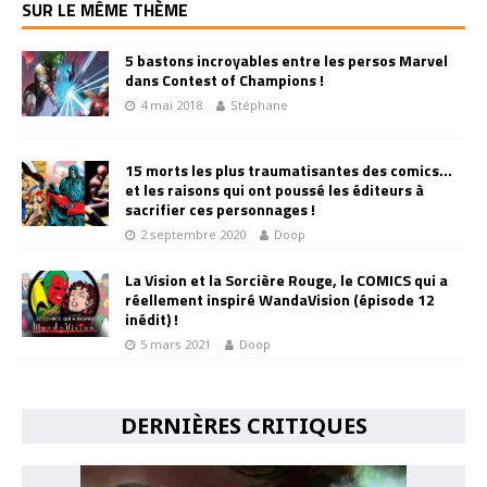
SUR LE MÊME THÈME
5 bastons incroyables entre les persos Marvel
dans Contest of Champions !
4 mai 2018
Stéphane
15 morts les plus traumatisantes des comics…
et les raisons qui ont poussé les éditeurs à
sacrifier ces personnages !
2 septembre 2020
Doop
La Vision et la Sorcière Rouge, le COMICS qui a
réellement inspiré WandaVision (épisode 12
inédit) !
5 mars 2021
Doop
DERNIÈRES CRITIQUES