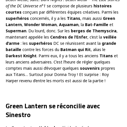
of the DC Universe n°1
se compose de plusieurs
histoires
courtes
conçues par différentes équipes créatives. Parmi les
superhéros
concernés, il y a les
Titans
, mais aussi
Green
Lantern
,
Wonder Woman
,
Aquaman
, la
Bat-Famille
et
Superman
. Du lourd, donc.
Sur les
berges de Themyscira
,
maintenant appelée les
Cendres de l’Enfer
, c’est la
veillée
d’arme
: les
superhéros
DC se réunissent avant la
grande
bataille
contre les forces du
Batman qui Rit
, alias le
Darkest Knight
. Parmi eux, il y a tous les anciens
Titans
et
leurs anciens adversaires. C’est l’heure de régler quelques
comptes mais aussi d’évoquer quelques
souvenirs
propres
aux Titans… Surtout pour Donna Troy ! Et surprise : Roy
Harper revenu d’entre les morts est aussi de la partie !
Green Lantern se réconcilie avec
Sinestro