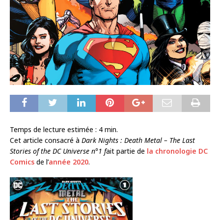
Temps de lecture estimée :
4
min.
Cet article consacré à
Dark Nights : Death Metal – The Last
Stories of the DC Universe n°1 f
ait partie de
la chronologie DC
Comics
de l’
année 2020
.