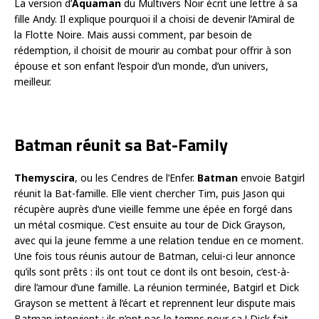
La version d’
Aquaman
du Multivers Noir écrit une lettre à sa
fille Andy. Il explique pourquoi il a choisi de devenir l’Amiral de
la Flotte Noire. Mais aussi comment, par besoin de
rédemption, il choisit de mourir au combat pour offrir à son
épouse et son enfant l’espoir d’un monde, d’un univers,
meilleur.
Batman réunit sa Bat-Family
Themyscira
, ou les Cendres de l’Enfer.
Batman
envoie Batgirl
réunit la Bat-famille. Elle vient chercher Tim, puis Jason qui
récupère auprès d’une vieille femme une épée en forgé dans
un métal cosmique. C’est ensuite au tour de Dick Grayson,
avec qui la jeune femme a une relation tendue en ce moment.
Une fois tous réunis autour de Batman, celui-ci leur annonce
qu’ils sont prêts : ils ont tout ce dont ils ont besoin, c’est-à-
dire l’amour d’une famille. La réunion terminée, Batgirl et Dick
Grayson se mettent à l’écart et reprennent leur dispute mais
Batman intervient : ils n’ont pas le temps pour ça ! Dick fait