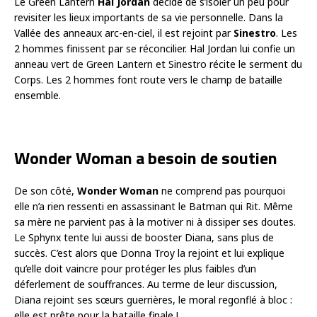
Le Green Lantern
Hal Jordan
décide de s’isoler un peu pour
revisiter les lieux importants de sa vie personnelle. Dans la
Vallée des anneaux arc-en-ciel, il est rejoint par
Sinestro
. Les
2 hommes finissent par se réconcilier. Hal Jordan lui confie un
anneau vert de Green Lantern et Sinestro récite le serment du
Corps. Les 2 hommes font route vers le champ de bataille
ensemble.
Wonder Woman a besoin de soutien
De son côté,
Wonder Woman
ne comprend pas pourquoi
elle n’a rien ressenti en assassinant le Batman qui Rit. Même
sa mère ne parvient pas à la motiver ni à dissiper ses doutes.
Le Sphynx tente lui aussi de booster Diana, sans plus de
succès. C’est alors que Donna Troy la rejoint et lui explique
qu’elle doit vaincre pour protéger les plus faibles d’un
déferlement de souffrances. Au terme de leur discussion,
Diana rejoint ses sœurs guerrières, le moral regonflé à bloc :
elle est prête pour la bataille finale !