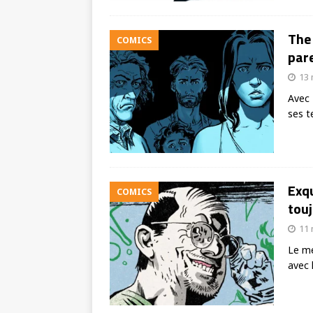
The 
COMICS
pare
13 
Avec 
ses t
Exqu
COMICS
touj
11 
Le me
avec 