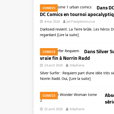
Dans DC
COMICS
DC Comics en tournoi apocalypti
4 mai 2026
Jet Pamplemousse
Darkseid revient. La Terre brûle. Les héros D
regardant
[Lire la suite]
Dans Silver S
COMICS
vraie fin à Norrin Radd
24 avril 2026
Stéphane
Silver Surfer : Requiem part d’une idée très 
Norrin Radd. Oui,
[Lire la suite]
Abs
COMICS
sér
23 avril 2026
Stéphane