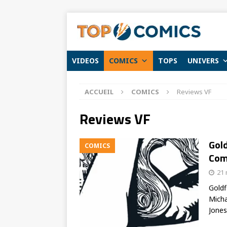
VIDEOS
COMICS
TOPS
UNIVERS
ACCUEIL
COMICS
Reviews VF
Reviews VF
Gold
COMICS
Comi
21 
Goldf
Micha
Jones