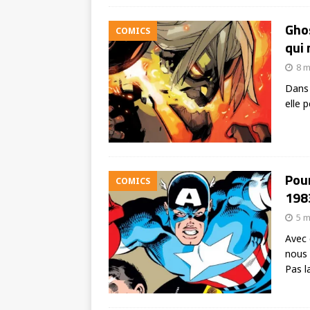
Ghos
COMICS
qui 
8 m
Dans 
elle 
Pour
COMICS
1983
5 m
Avec 
nous 
Pas l