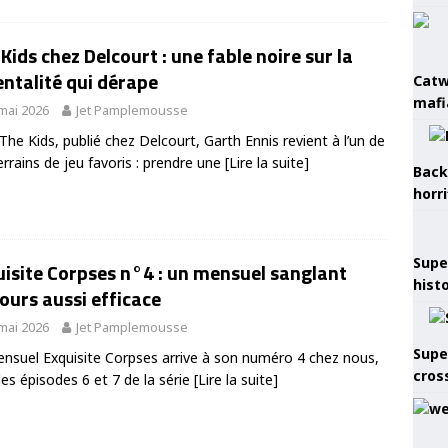
Kids chez Delcourt : une fable noire sur la
ntalité qui dérape
Catw
mafi
mai 2026
Jet Pamplemousse
The Kids, publié chez Delcourt, Garth Ennis revient à l’un de
errains de jeu favoris : prendre une
[Lire la suite]
Back
horr
Supe
isite Corpses n°4 : un mensuel sanglant
hist
ours aussi efficace
mai 2026
Jet Pamplemousse
Supe
nsuel Exquisite Corpses arrive à son numéro 4 chez nous,
cros
les épisodes 6 et 7 de la série
[Lire la suite]