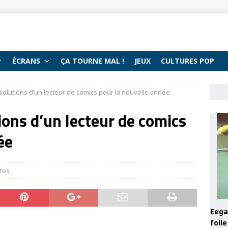
ÉCRANS
ÇA TOURNE MAL !
JEUX
CULTURES POP
olutions d’un lecteur de comics pour la nouvelle année
ions d’un lecteur de comics
ée
stes
Eega 
foll