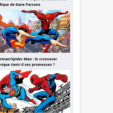
ifique de Kane Parsons
rman/Spider-Man : le crossover
orique tient-il ses promesses ?