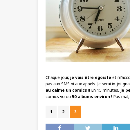
Chaque jour,
je vais être égoïste
et m’acc
pas aux SMS ni aux appels. Je serai in-joi-gna
au calme un comics
!! En 15 minutes,
je p
comics vo ou
50 albums environ
! Pas mal,
1
2
3