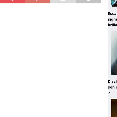
Esca
sign
brill
Discl
son 
?