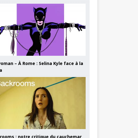
oman – À Rome : Selina Kyle face à la
a
rooms : notre critique du cauchemar