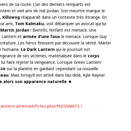
vers de sa route. L’un des derniers remparts est
ntern et vieil ami de Hal Jordan. Son meurtre marque le
t,
Killowog
réapparaît dans un contexte très étrange. En
eur ami,
Tom Kalmaku
, voit débarquer un avocat qui lui
, Martin Jordan
! Bientôt, l’enfant est menacé. Une
en Lantern et
armée d’une faux
le menace. Lorsque Guy
créature. Les héros finissent par découvrir la vérité. Martin
me humaine.
Le Dark Lantern
qui le poursuit est
engeance de ses victimes, matérialisée dans le
corps
 lui faire rejeter la vengeance. Lorsque Green Lantern
ste
sur la planète en gardant cependant sa nouvelle
neau
. Mais lorsqu’il est attiré dans l’au-delà, Kyle Rayner
e alors son apparence naturelle
. ■
Lantern alternatifs les plus PUISSANTS !