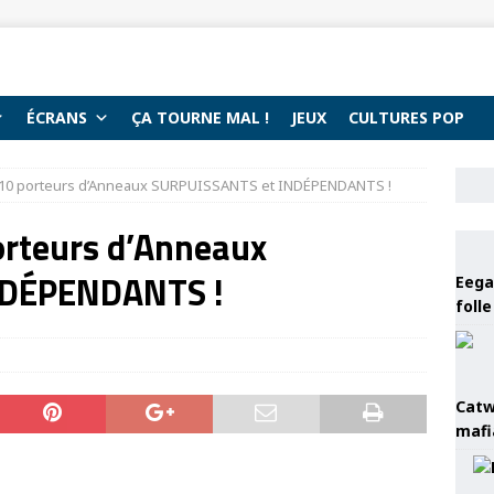
ÉCRANS
ÇA TOURNE MAL !
JEUX
CULTURES POP
: 10 porteurs d’Anneaux SURPUISSANTS et INDÉPENDANTS !
orteurs d’Anneaux
NDÉPENDANTS !
Eega 
foll
Catw
mafi