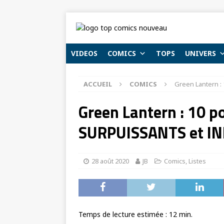
VIDEOS
COMICS
TOPS
UNIVERS
ACCUEIL
COMICS
Green Lantern 
Green Lantern : 10 p
SURPUISSANTS et I
28 août 2020
JB
Comics
,
Listes
Temps de lecture estimée :
12
min.