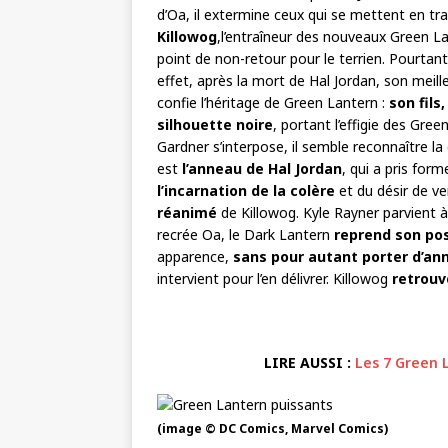
d’Oa, il extermine ceux qui se mettent en tra
Killowog
,l’entraîneur des nouveaux Green La
point de non-retour pour le terrien. Pourtan
effet, après la mort de Hal Jordan, son meill
confie l’héritage de Green Lantern :
son fils
silhouette noire
, portant l’effigie des Gre
Gardner s’interpose, il semble reconnaître la 
est
l’anneau de Hal Jordan
, qui a pris for
l’incarnation de la colère
et du désir de v
réanimé
de Killowog. Kyle Rayner parvient à
recrée Oa, le Dark Lantern
reprend son po
apparence,
sans pour autant porter d’an
intervient pour l’en délivrer. Killowog
retrouv
LIRE AUSSI :
Les 7 Green 
(image © DC Comics, Marvel Comics)