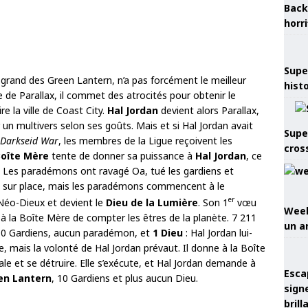
Back
horr
Supe
grand des Green Lantern, n’a pas forcément le meilleur
hist
ce de Parallax, il commet des atrocités pour obtenir le
re la ville de Coast City.
Hal Jordan
devient alors Parallax,
r un multivers selon ses goûts. Mais et si Hal Jordan avait
Supe
Darkseid War
, les membres de la Ligue reçoivent les
cros
oîte Mère
tente de donner sa puissance à
Hal Jordan
, ce
. Les paradémons ont ravagé Oa, tué les gardiens et
ve sur place, mais les paradémons commencent à le
er
 Néo-Dieux et devient le
Dieu de la Lumière
. Son 1
vœu
Week
 à la Boîte Mère de compter les êtres de la planète. 7 211
un a
10 Gardiens, aucun paradémon, et
1 Dieu
: Hal Jordan lui-
, mais la volonté de Hal Jordan prévaut. Il donne à la Boîte
le et se détruire. Elle s’exécute, et Hal Jordan demande à
Esca
en Lantern
, 10 Gardiens et plus aucun Dieu.
sign
brill