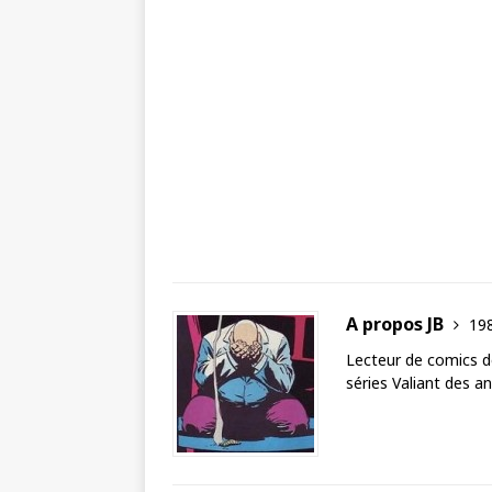
A propos JB
198
Lecteur de comics de
séries Valiant des a