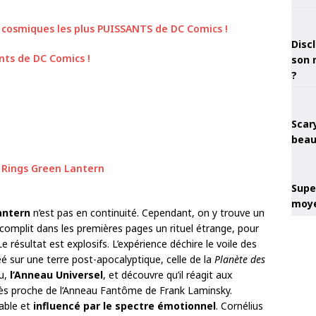
 cosmiques les plus PUISSANTS de DC Comics !
Discl
son 
?
Scary
beau
Super
moye
antern
n’est pas en continuité. Cependant, on y trouve un
complit dans les premières pages un rituel étrange, pour
 Le résultat est explosifs. L’expérience déchire le voile des
éé sur une terre post-apocalyptique, celle de la
Planète des
u,
l’Anneau Universel
, et découvre qu’il réagit aux
 très proche de l’Anneau Fantôme de Frank Laminsky.
lable et
influencé par le spectre émotionnel
. Cornélius