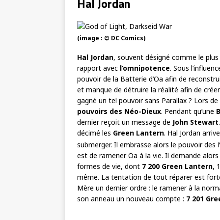
Hal Jordan
(image : © DC Comics)
Hal Jordan
, souvent désigné comme le plus 
rapport avec
l’omnipotence
. Sous l’influen
pouvoir de la Batterie d’Oa afin de reconstrui
et manque de détruire la réalité afin de crée
gagné un tel pouvoir sans Parallax ? Lors de
pouvoirs des Néo-Dieux
. Pendant qu’une
B
dernier reçoit un message de
John Stewart
décimé les
Green Lantern
. Hal Jordan arri
submerger. Il embrasse alors le pouvoir des
est de ramener Oa à la vie. Il demande alors
formes de vie, dont
7 200 Green Lantern
, 
même. La tentation de tout réparer est forte
Mère un dernier ordre : le ramener à la norma
son anneau un nouveau compte :
7 201 Gre