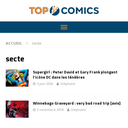
ACCUEIL
secte
secte
Supergirl : Peter David et Gary Frank plongent
l’icône DC dans les ténèbres
3 juin 2026
Stéphane
Winnebago Graveyard : very bad road trip [avis]
5 novembre 2018
Stéphane