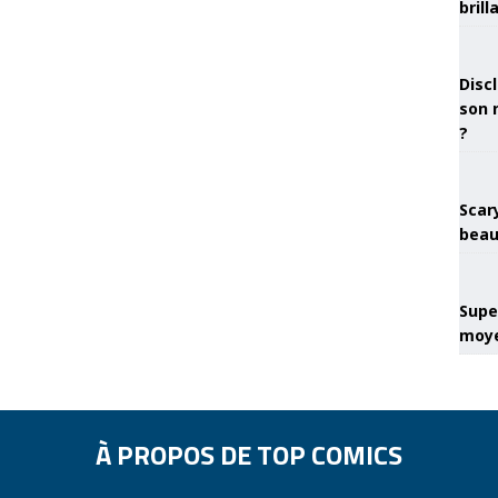
brill
Discl
son 
?
Scary
beau
Super
moye
À PROPOS DE TOP COMICS