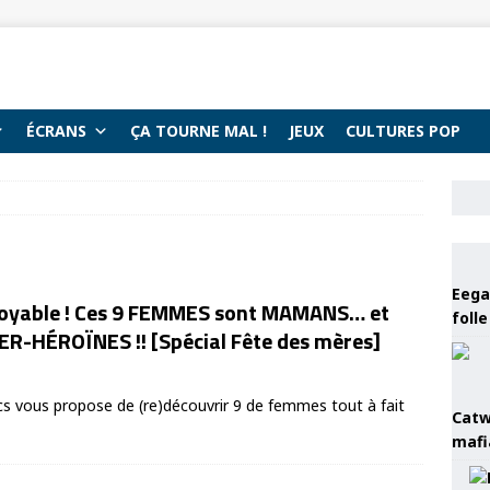
ÉCRANS
ÇA TOURNE MAL !
JEUX
CULTURES POP
Eega 
royable ! Ces 9 FEMMES sont MAMANS… et
foll
ER-HÉROÏNES !! [Spécial Fête des mères]
cs vous propose de (re)découvrir 9 de femmes tout à fait
Catw
mafi