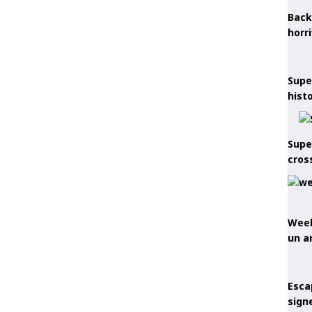
Back
horr
Supe
hist
Supe
cros
Week
un a
Esca
sign