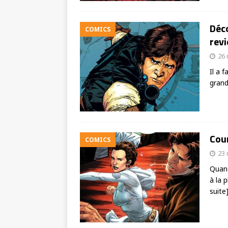
Déco
COMICS
revi
26 
Il a 
grand
Cour
COMICS
23 
Quand
à la 
suite