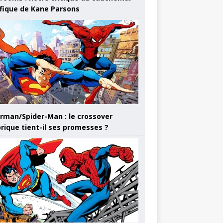
ifique de Kane Parsons
rman/Spider-Man : le crossover
orique tient-il ses promesses ?