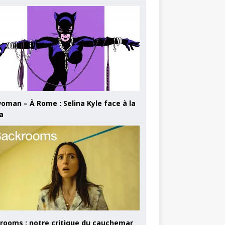
oman – À Rome : Selina Kyle face à la
a
rooms : notre critique du cauchemar