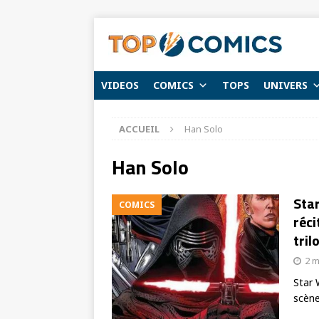
VIDEOS
COMICS
TOPS
UNIVERS
ACCUEIL
Han Solo
Han Solo
Star
COMICS
réci
tril
2 m
Star 
scène