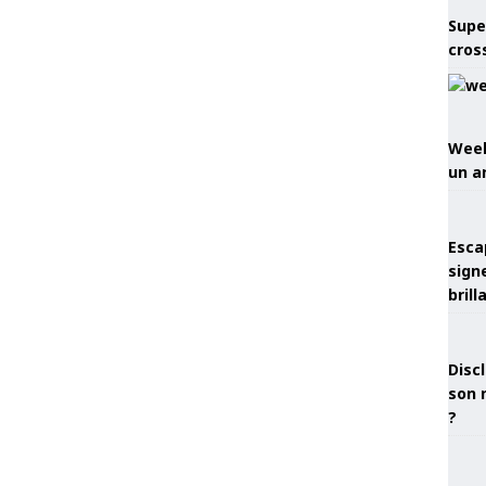
Supe
cros
Week
un a
Esca
sign
brill
Discl
son 
?