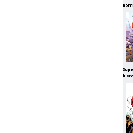
horr
Supe
hist