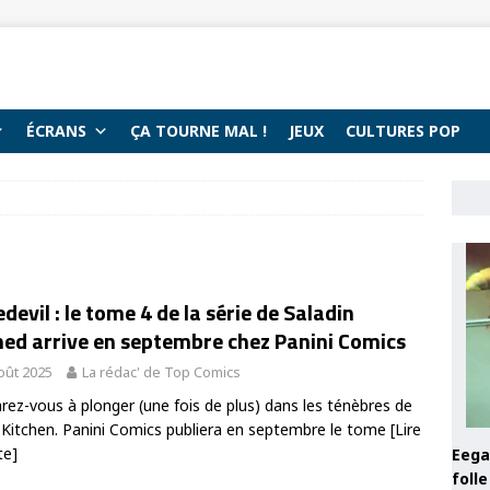
ÉCRANS
ÇA TOURNE MAL !
JEUX
CULTURES POP
devil : le tome 4 de la série de Saladin
ed arrive en septembre chez Panini Comics
oût 2025
La rédac' de Top Comics
rez-vous à plonger (une fois de plus) dans les ténèbres de
s Kitchen. Panini Comics publiera en septembre le tome
[Lire
te]
Eega 
foll