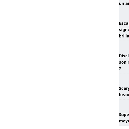
un a
Esca
sign
brill
Discl
son 
?
Scary
beau
Super
moye