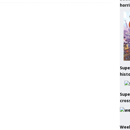
horr
Supe
hist
Supe
cros
Week