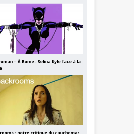
oman – À Rome : Selina Kyle face à la
a
rooms : notre critique du cauchemar