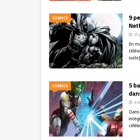
9 pe
COMICS
Netf
25 
En ma
télév
suite
5 ba
COMICS
dan
4 m
Dans 
intèg
célè