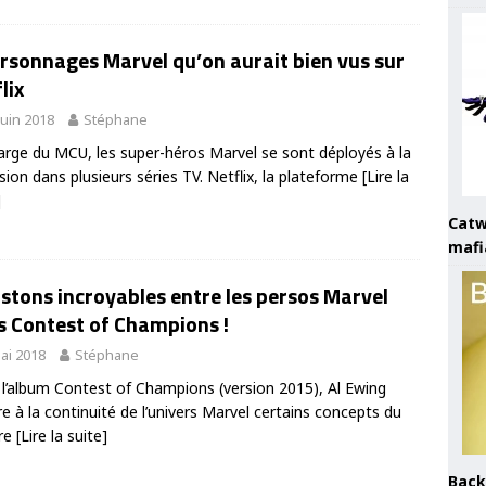
rsonnages Marvel qu’on aurait bien vus sur
lix
juin 2018
Stéphane
rge du MCU, les super-héros Marvel se sont déployés à la
ision dans plusieurs séries TV. Netflix, la plateforme
[Lire la
]
Catw
mafi
stons incroyables entre les persos Marvel
s Contest of Champions !
ai 2018
Stéphane
l’album Contest of Champions (version 2015), Al Ewing
re à la continuité de l’univers Marvel certains concepts du
bre
[Lire la suite]
Back