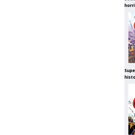
horr
Supe
hist