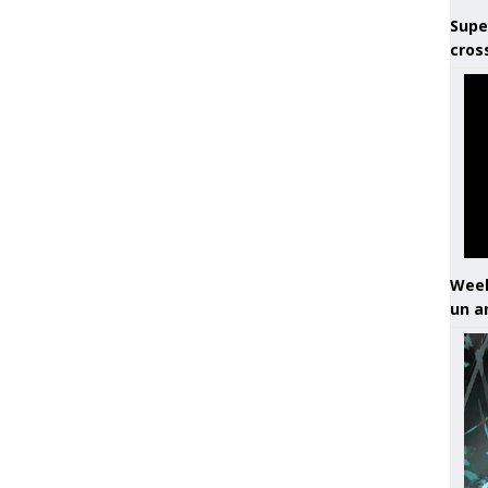
Supe
cros
Week
un a