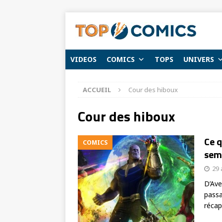
VIDEOS
COMICS
TOPS
UNIVERS
ACCUEIL
Cour des hiboux
Cour des hiboux
Ce q
COMICS
sema
29 
D’Ave
passa
récap