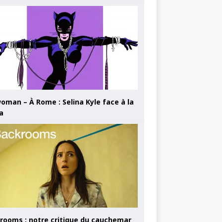
oman – À Rome : Selina Kyle face à la
a
rooms : notre critique du cauchemar