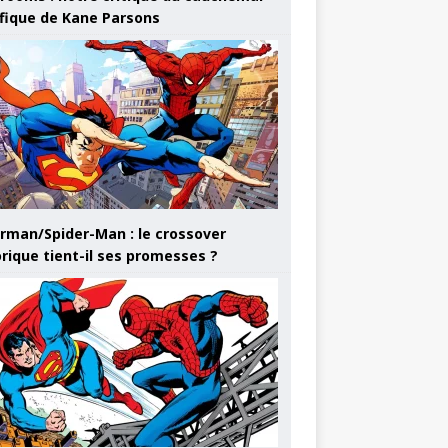
ifique de Kane Parsons
rman/Spider-Man : le crossover
orique tient-il ses promesses ?