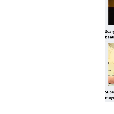
Scary
beau
Super
moye