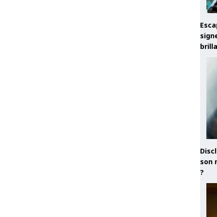
Esca
sign
brill
Discl
son 
?