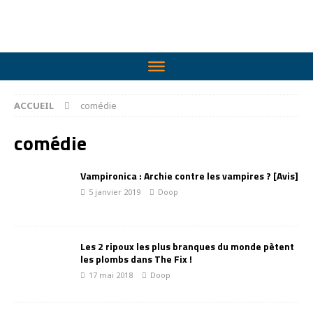
ACCUEIL
comédie
comédie
Vampironica : Archie contre les vampires ? [Avis]
5 janvier 2019
Doop
Les 2 ripoux les plus branques du monde pètent
les plombs dans The Fix !
17 mai 2018
Doop