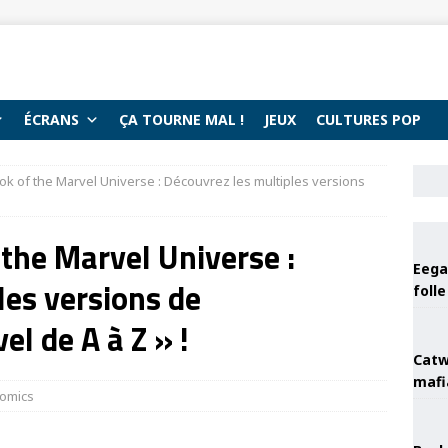
ÉCRANS
ÇA TOURNE MAL !
JEUX
CULTURES POP
ok of the Marvel Universe : Découvrez les multiples versions
 the Marvel Universe :
Eega 
les versions de
foll
el de A à Z » !
Catw
mafi
omics