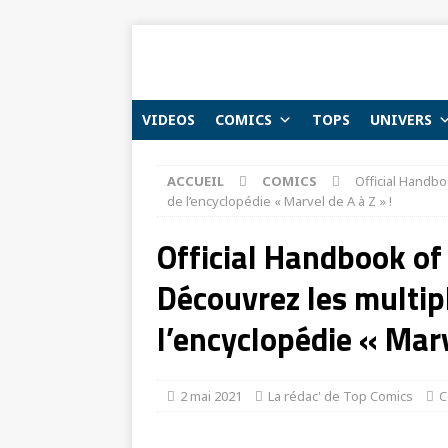
VIDEOS
COMICS
TOPS
UNIVERS
ACCUEIL
COMICS
Official Handbo
de l’encyclopédie « Marvel de A à Z » !
Official Handbook of
Découvrez les multip
l’encyclopédie « Marv
2 mai 2021
La rédac' de Top Comics
C