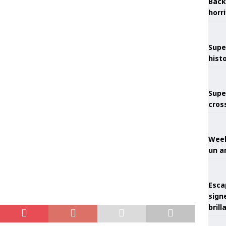
Back
horr
Supe
hist
Supe
cros
Week
un a
Esca
sign
brill