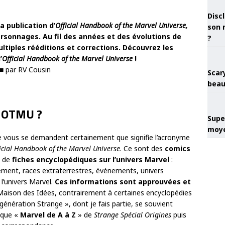
Discl
a publication d’
Official Handbook of the Marvel Universe,
son 
ersonnages. Au fil des années et des évolutions de
?
ultiples rééditions et corrections. Découvrez les
’
Official Handbook of the Marvel Universe
!
■ par RV Cousin
Scary
beau
HOTMU ?
Super
moye
re vous se demandent certainement que signifie l’acronyme
icial Handbook of the Marvel Universe
. Ce sont des
comics
s de
fiches encyclopédiques sur l’univers Marvel
:
ement, races extraterrestres, événements, univers
 l’univers Marvel.
Ces informations sont approuvées et
 Maison des Idées, contrairement à certaines encyclopédies
 génération Strange », dont je fais partie, se souvient
rique «
Marvel de A à Z
» de
Strange Spécial Origines
puis