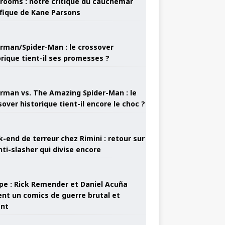
rooms : notre critique du cauchemar
ifique de Kane Parsons
rman/Spider-Man : le crossover
orique tient-il ses promesses ?
rman vs. The Amazing Spider-Man : le
sover historique tient-il encore le choc ?
-end de terreur chez Rimini : retour sur
nti-slasher qui divise encore
pe : Rick Remender et Daniel Acuña
ent un comics de guerre brutal et
ant