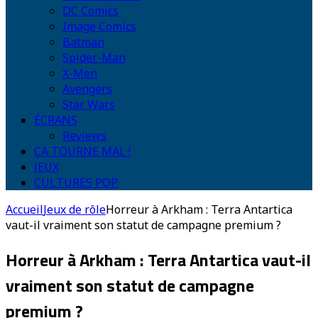
DC Comics
Image Comics
Batman
Spider-Man
X-Men
Avengers
Star Wars
ÉCRANS
Reviews
ÇA TOURNE MAL !
JEUX
CULTURES POP
Accueil
Jeux de rôle
Horreur à Arkham : Terra Antartica
vaut-il vraiment son statut de campagne premium ?
Horreur à Arkham : Terra Antartica vaut-il
vraiment son statut de campagne
premium ?