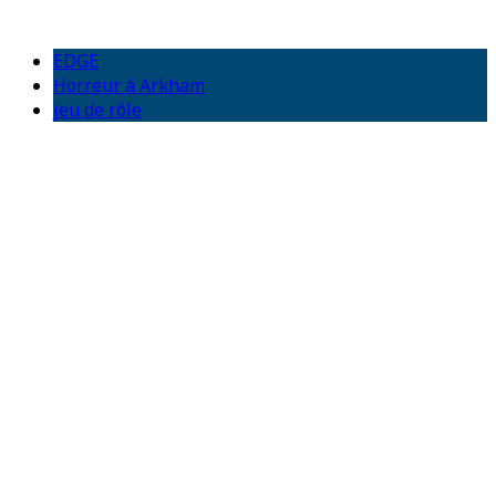
EDGE
Horreur à Arkham
jeu de rôle