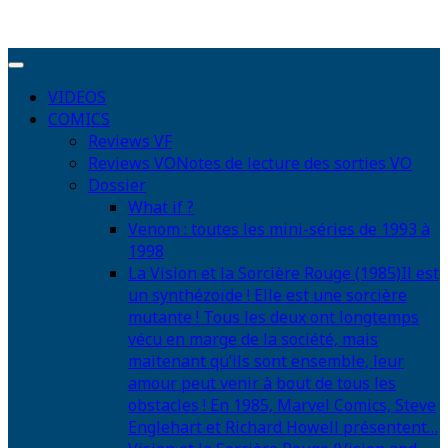
VIDEOS
COMICS
Reviews VF
Reviews VO
Notes de lecture des sorties VO
Dossier
What if ?
Venom : toutes les mini-séries de 1993 à
1998
La Vision et la Sorcière Rouge (1985)
Il est
un synthézoïde ! Elle est une sorcière
mutante ! Tous les deux ont longtemps
vécu en marge de la société, mais
maitenant qu’ils sont ensemble, leur
amour peut venir à bout de tous les
obstacles ! En 1985, Marvel Comics, Steve
Englehart et Richard Howell présentent…