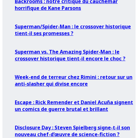
Backrooms : notre critique du cauchemar
horrifique de Kane Parsons
Superman/Spider-Man : le crossover historique
tient-il ses promesses ?
Superman vs. The Amazing Spider-Man : le
crossover historique tient-il encore le choc ?
Week-end de terreur chez Rimini : retour sur un
anti-slasher qui divise encore
Escape : Rick Remender et Daniel Acuña signent
un comics de guerre brutal et brillant
Disclosure Day : Steven Spielberg signe-t-il son
nouveau chef-d’œuvre de science-fiction ?