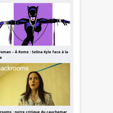
oman – À Rome : Selina Kyle face à la
a
rooms : notre critique du cauchemar