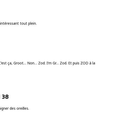
intéressant tout plein.
. C’est ça, Groot… Non… Zod. I’m Gr… Zod. Et puis ZOD à la
l 38
gner des oreilles.