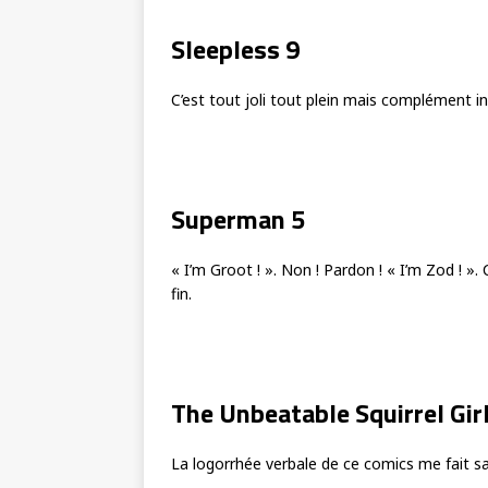
Sleepless 9
C’est tout joli tout plein mais complément in
Superman 5
« I’m Groot ! ». Non ! Pardon ! « I’m Zod ! »
fin.
The Unbeatable Squirrel Gir
La logorrhée verbale de ce comics me fait sai