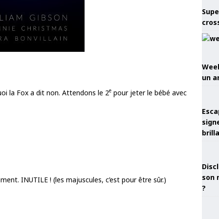
Supe
cros
Week
un a
e
i la Fox a dit non. Attendons le 2
pour jeter le bébé avec
Esca
sign
brill
Discl
son 
nt. INUTILE ! (les majuscules, c’est pour être sûr.)
?