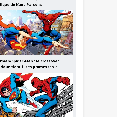
ifique de Kane Parsons
rman/Spider-Man : le crossover
orique tient-il ses promesses ?