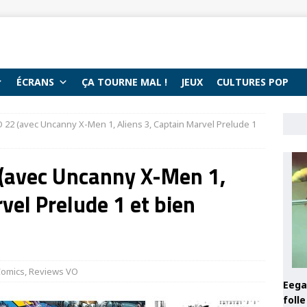
ÉCRANS
ÇA TOURNE MAL !
JEUX
CULTURES POP
 22 (avec Uncanny X-Men 1, Aliens 3, Captain Marvel Prelude 1
 (avec Uncanny X-Men 1,
vel Prelude 1 et bien
Comics
,
Reviews VO
Eega 
foll