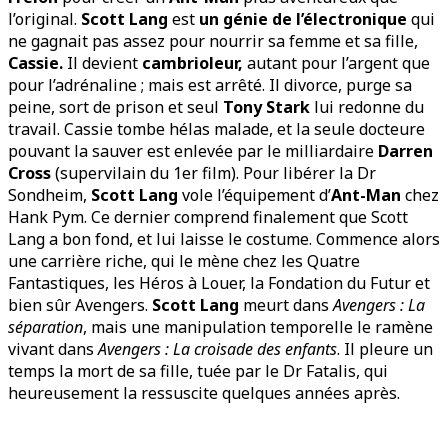
l’original.
Scott Lang
est
un génie de l’électronique
qui
ne gagnait pas assez pour nourrir sa femme et sa fille,
Cassie.
Il devient
cambrioleur,
autant pour l’argent que
pour l’adrénaline ; mais est arrêté. Il divorce, purge sa
peine, sort de prison et seul
Tony Stark
lui redonne du
travail. Cassie tombe hélas malade, et la seule docteure
pouvant la sauver est enlevée par le milliardaire
Darren
Cross
(supervilain du 1er film). Pour libérer la Dr
Sondheim,
Scott Lang
vole l’équipement d’
Ant-Man
chez
Hank Pym. Ce dernier comprend finalement que Scott
Lang a bon fond, et lui laisse le costume. Commence alors
une carrière riche, qui le mène chez les Quatre
Fantastiques, les Héros à Louer, la Fondation du Futur et
bien sûr Avengers.
Scott Lang
meurt dans
Avengers : La
séparation
, mais une manipulation temporelle le ramène
vivant dans
Avengers : La croisade des enfants
. Il pleure un
temps la mort de sa fille, tuée par le Dr Fatalis, qui
heureusement la ressuscite quelques années après.