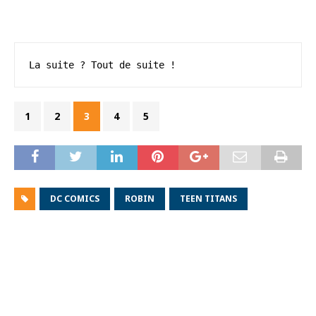
La suite ? Tout de suite !
1
2
3
4
5
DC COMICS
ROBIN
TEEN TITANS