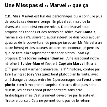
Une Miss pas si « Marvel » que ça
O.K.,
Miss Marvel
est l’un des personnages qui a connu le plus
de succès ces derniers temps. En plus il est « issu de la
diversité » alors c’est encore mieux. Donc Marvel nous
propose des tonnes et des tonnes de séries avec
Kamala
,
même si cela n’a, souvent, aucun intérêt. Je dois vous avouer
qu’au vu de la couverture, du principe (associer Ms Marvel à un
autre héros) et des auteurs totalement inconnus, je pensais
que ce titre allait rapidement dégager.
Marvel Team Up
propose
2 histoires indépendantes
. L’une associant notre
héroïne à
Spider-Man
et l’autre à
Captain Marvel
. Et si la
ème
ère
2
partie est vraiment mauvaise, la 1
histoire, contée par
Eve Ewing
et
Joey Vasquez
tient plutôt bien la route, avec
un échange de corps entre les 2 personnages qui
fonctionne
plutôt bien
à ma grande surprise. Certains dialogues sont
réussis, les dessins sont plutôt corrects sans être
fantastiques mais c’est vraiment dévalorisé par la suite et
l’histoire qui suit. Cela ne permet donc pas de le retenir.