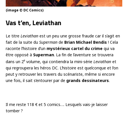
(image © DC Comics)
Vas t’en, Leviathan
Le titre
Leviathan
est un peu une grosse fraude car il s’agit en
fait de la suite du
Superman
de
Brian Michael Bendis
! Cela
raconte l’histoire d’un
mystérieux cartel du crime
qui va
être opposé à
Superman
. La fin de l’aventure se trouvera
e
dans un 2
volume, qui contiendra la mini-série
Leviathan
et
qui regroupera les héros DC. L’histoire est quelconque et l’on
peut y retrouver les travers du scénariste, même si encore
une fois, il sait s’entourer par de
grands dessinateurs
.
Il me reste 118 € et 5 comics…. Lesquels vais-je laisser
tomber ?