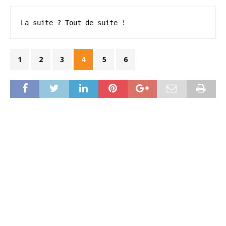
La suite ? Tout de suite !
1
2
3
4
5
6