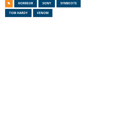
HORREUR
SONY
SYMBIOTE
TOM HARDY
VENOM