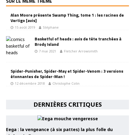
SUR LE MÊME THÈME
Alan Moore présente Swamp Thing, tome 1 : les racines de
Vertigo [avis]
15 août 2019
Stéphane
Basketful of heads : avis de tête tranchées à
Brody Island
7 mai 2021
Fletcher Arrowsmith
Spider-Punisher, Spider-May et Spider-Venom : 3 versions
étonnantes de Spider-Man !
12 décembre 2018
Christophe Colin
DERNIÈRES CRITIQUES
Eega : la vengeance (à six pattes) la plus folle du