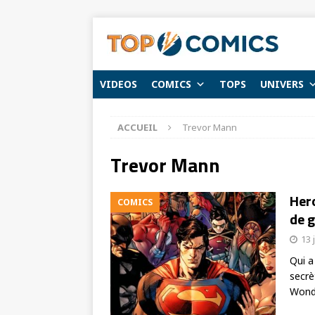
VIDEOS
COMICS
TOPS
UNIVERS
ACCUEIL
Trevor Mann
Trevor Mann
Hero
COMICS
de g
13 
Qui a
secrè
Won