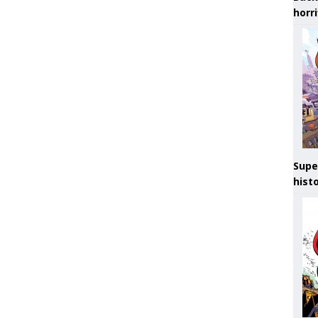
horr
Supe
hist