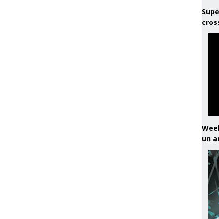
Supe
cros
Week
un a