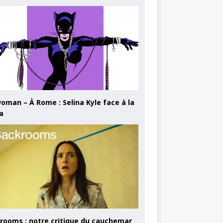
oman – À Rome : Selina Kyle face à la
a
rooms : notre critique du cauchemar