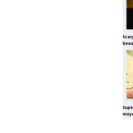
Scary
beau
Super
moye