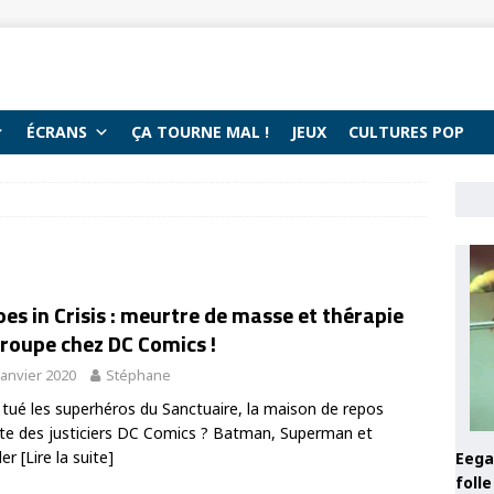
ÉCRANS
ÇA TOURNE MAL !
JEUX
CULTURES POP
es in Crisis : meurtre de masse et thérapie
roupe chez DC Comics !
janvier 2020
Stéphane
 tué les superhéros du Sanctuaire, la maison de repos
te des justiciers DC Comics ? Batman, Superman et
der
[Lire la suite]
Eega 
foll