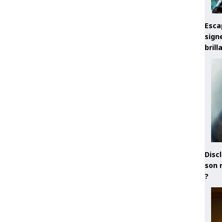
Esca
sign
brill
Discl
son 
?