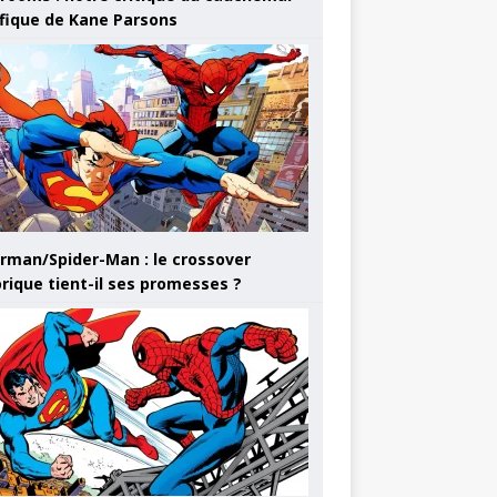
ifique de Kane Parsons
rman/Spider-Man : le crossover
orique tient-il ses promesses ?