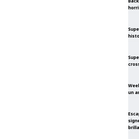
Back
horr
Supe
hist
Supe
cros
Week
un a
Esca
sign
brill