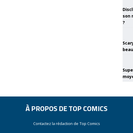
Discl
son 
?
Scary
beau
Super
moye
À PROPOS DE TOP COMICS
Contactez la rédaction de Top Comics