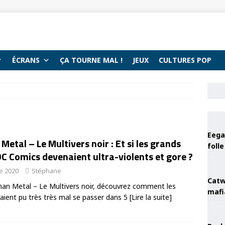
ÉCRANS
ÇA TOURNE MAL !
JEUX
CULTURES POP
Eega 
etal – Le Multivers noir : Et si les grands
foll
C Comics devenaient ultra-violents et gore ?
e 2020
Stéphane
Catw
n Metal – Le Multivers noir, découvrez comment les
mafi
aient pu très très mal se passer dans 5
[Lire la suite]