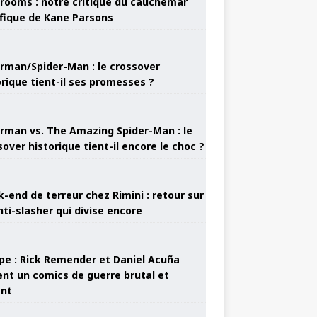
rooms : notre critique du cauchemar
ifique de Kane Parsons
rman/Spider-Man : le crossover
orique tient-il ses promesses ?
rman vs. The Amazing Spider-Man : le
sover historique tient-il encore le choc ?
-end de terreur chez Rimini : retour sur
nti-slasher qui divise encore
pe : Rick Remender et Daniel Acuña
ent un comics de guerre brutal et
ant