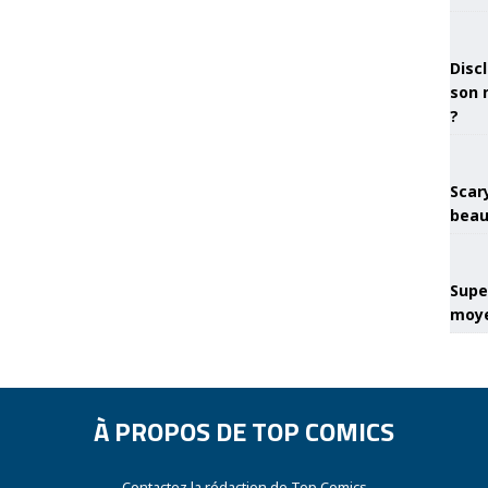
Discl
son 
?
Scary
beau
Super
moye
À PROPOS DE TOP COMICS
Contactez la rédaction de Top Comics