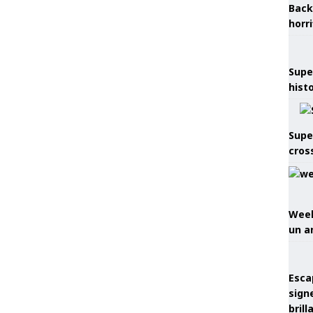
Back
horr
Supe
hist
Supe
cros
Week
un a
Esca
sign
brill