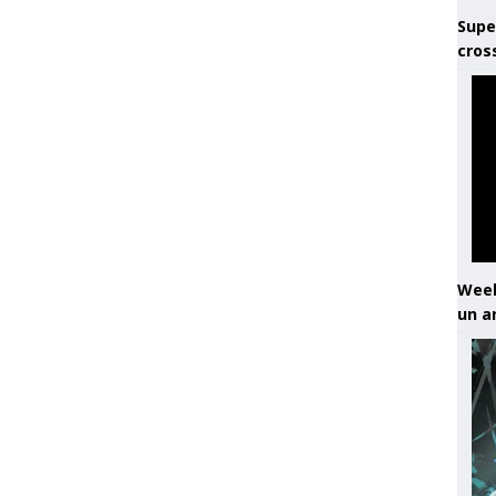
Supe
cros
Week
un a