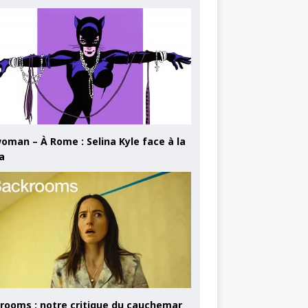
oman – À Rome : Selina Kyle face à la
a
rooms : notre critique du cauchemar