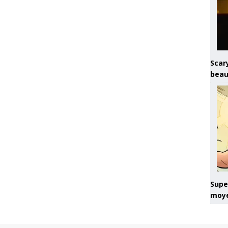
Scary
beau
Super
moye