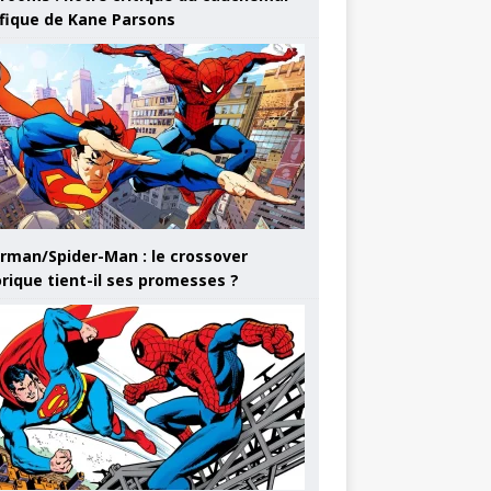
ifique de Kane Parsons
rman/Spider-Man : le crossover
orique tient-il ses promesses ?