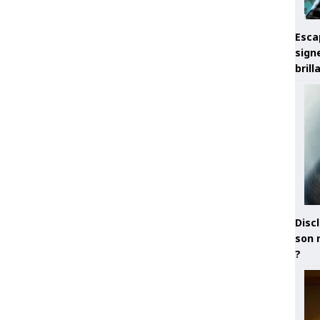
Esca
sign
brill
Discl
son 
?