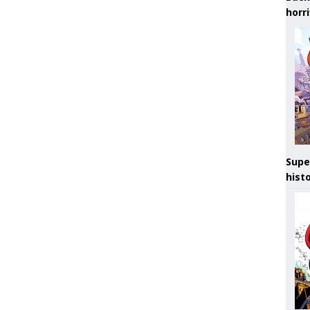
horr
Supe
hist