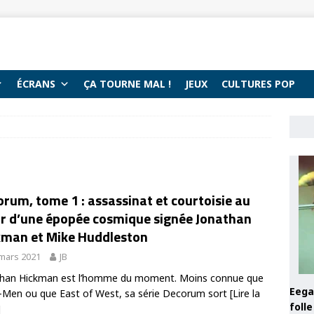
ÉCRANS
ÇA TOURNE MAL !
JEUX
CULTURES POP
rum, tome 1 : assassinat et courtoisie au
r d’une épopée cosmique signée Jonathan
kman et Mike Huddleston
mars 2021
JB
than Hickman est l’homme du moment. Moins connue que
Eega 
-Men ou que East of West, sa série Decorum sort
[Lire la
foll
]