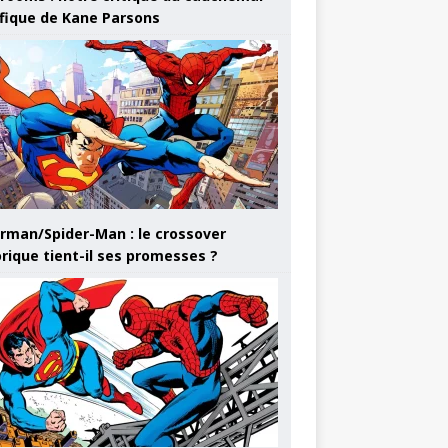
ifique de Kane Parsons
rman/Spider-Man : le crossover
orique tient-il ses promesses ?