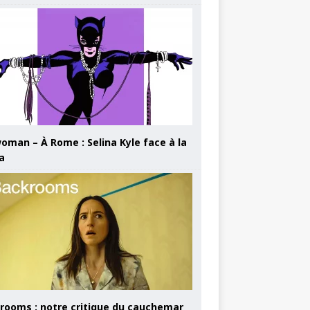
oman – À Rome : Selina Kyle face à la
a
rooms : notre critique du cauchemar