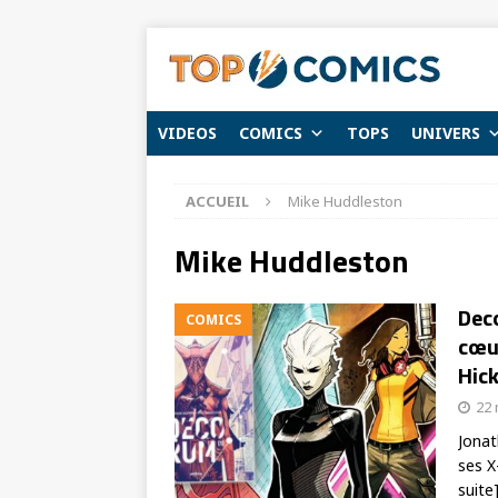
VIDEOS
COMICS
TOPS
UNIVERS
ACCUEIL
Mike Huddleston
Mike Huddleston
Deco
COMICS
cœu
Hic
22 
Jona
ses X
suite