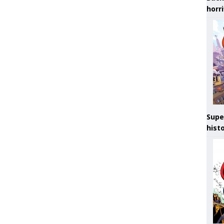
horr
Supe
hist