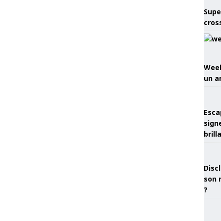
Supe
cros
Week
un a
Esca
sign
brill
Discl
son 
?