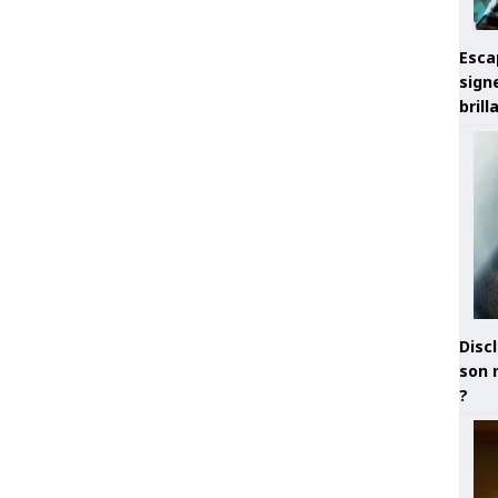
Esca
sign
brill
Discl
son 
?