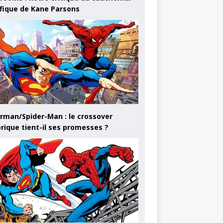
ifique de Kane Parsons
rman/Spider-Man : le crossover
orique tient-il ses promesses ?