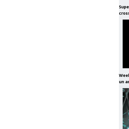
Supe
cros
Week
un a