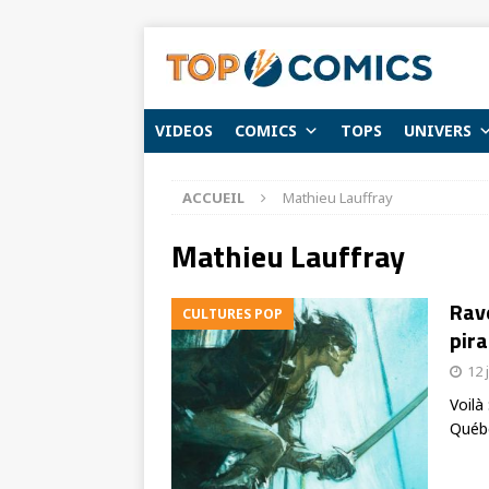
VIDEOS
COMICS
TOPS
UNIVERS
ACCUEIL
Mathieu Lauffray
Mathieu Lauffray
Rav
CULTURES POP
pira
12 
Voilà
Québe