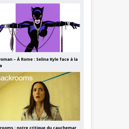
oman – À Rome : Selina Kyle face à la
a
rooms : notre critique du cauchemar