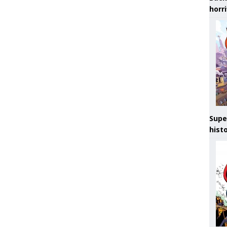
horr
Supe
hist