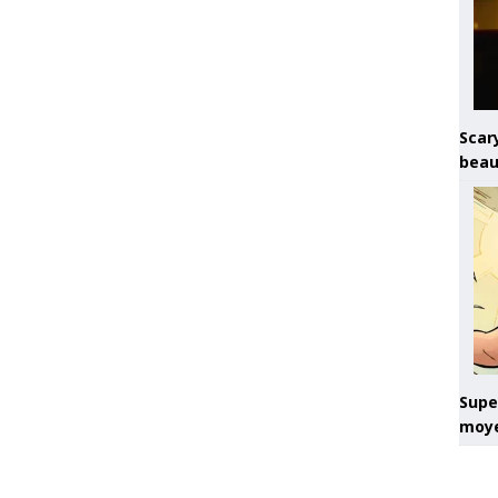
Scary
beau
Super
moye