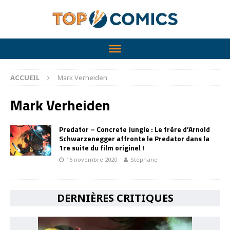
ACCUEIL
Mark Verheiden
Mark Verheiden
Predator – Concrete Jungle : Le frère d’Arnold
Schwarzenegger affronte le Predator dans la
1re suite du film originel !
16 novembre 2020
Stéphane
DERNIÈRES CRITIQUES