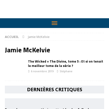
ACCUEIL
Jamie McKelvie
Jamie McKelvie
The Wicked + The Divine, tome 5 : Et si on tenait
le meilleur tome de la série ?
6 novembre 2019
Stéphane
DERNIÈRES CRITIQUES