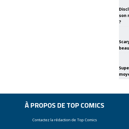
Discl
son 
?
Scary
beau
Super
moye
À PROPOS DE TOP COMICS
Contactez la rédaction de Top Comics