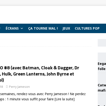
ÉCRANS
ÇA TOURNE MAL !
JEUX
CULTURES POP
Eega 
VO #8 (avec Batman, Cloak & Dagger, Dr
foll
 Hulk, Green Lanterns, John Byrne et
l)
Catw
018
Perry Jameson
mafi
 semaines, rendez-vous avec Perry Jameson ! Ne perdez
ps : 1 minute vous suffit pour faire
[Lire la suite]