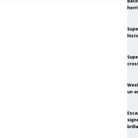
Back
horr
Supe
hist
Supe
cros
Week
un a
Esca
sign
brill