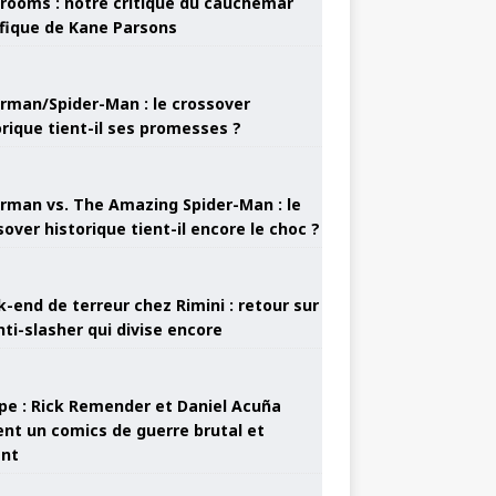
rooms : notre critique du cauchemar
ifique de Kane Parsons
rman/Spider-Man : le crossover
orique tient-il ses promesses ?
rman vs. The Amazing Spider-Man : le
sover historique tient-il encore le choc ?
-end de terreur chez Rimini : retour sur
nti-slasher qui divise encore
pe : Rick Remender et Daniel Acuña
ent un comics de guerre brutal et
ant