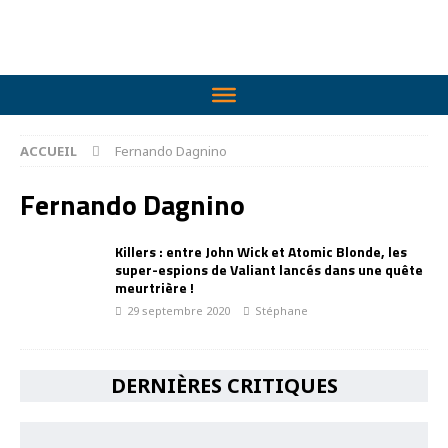
ACCUEIL
Fernando Dagnino
Fernando Dagnino
Killers : entre John Wick et Atomic Blonde, les
super-espions de Valiant lancés dans une quête
meurtrière !
29 septembre 2020
Stéphane
DERNIÈRES CRITIQUES