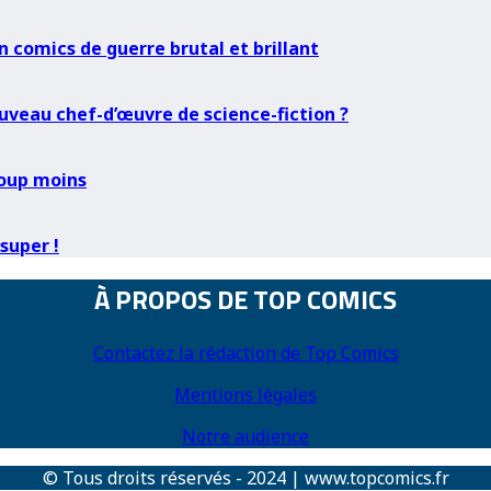
 comics de guerre brutal et brillant
ouveau chef-d’œuvre de science-fiction ?
coup moins
super !
À PROPOS DE TOP COMICS
Contactez la rédaction de Top Comics
Mentions légales
Notre audience
© Tous droits réservés - 2024 | www.topcomics.fr