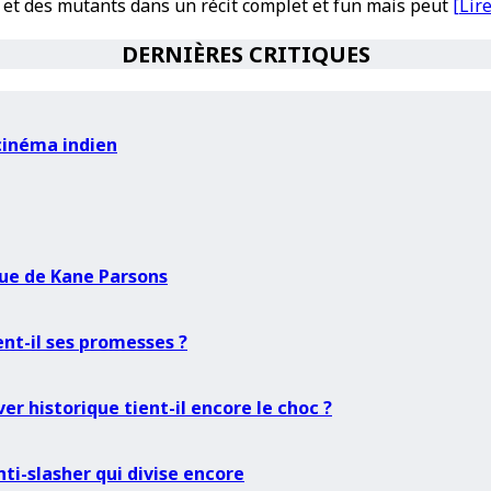
 et des mutants dans un récit complet et fun mais peut
[Lire
DERNIÈRES CRITIQUES
 cinéma indien
que de Kane Parsons
nt-il ses promesses ?
r historique tient-il encore le choc ?
ti-slasher qui divise encore