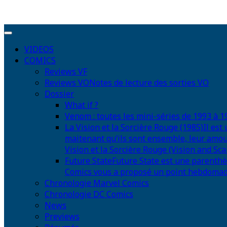
VIDEOS
COMICS
Reviews VF
Reviews VO
Notes de lecture des sorties VO
Dossier
What if ?
Venom : toutes les mini-séries de 1993 à 1
La Vision et la Sorcière Rouge (1985)
Il est
maitenant qu’ils sont ensemble, leur amou
Vision et la Sorcière Rouge (Vision and Scar
Future State
Future State est une parenthè
Comics vous a proposé un point hebdomadair
Chronologie Marvel Comics
Chronologie DC Comics
News
Previews