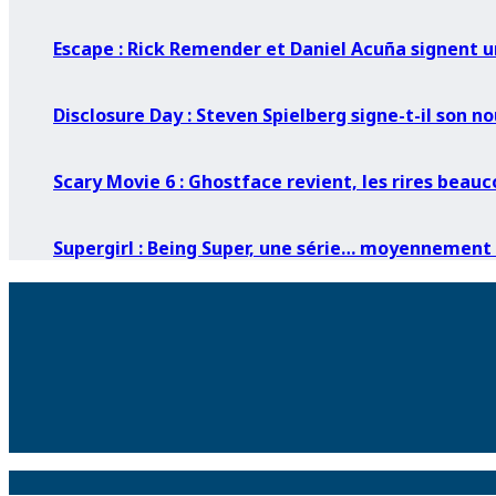
Escape : Rick Remender et Daniel Acuña signent un
Disclosure Day : Steven Spielberg signe-t-il son n
Scary Movie 6 : Ghostface revient, les rires beau
Supergirl : Being Super, une série… moyennement 