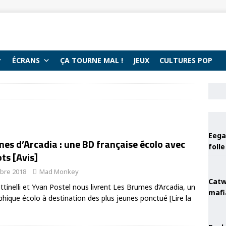
ÉCRANS
ÇA TOURNE MAL !
JEUX
CULTURES POP
Eega 
es d’Arcadia : une BD française écolo avec
foll
ts [Avis]
bre 2018
Mad Monkey
Catw
tinelli et Yvan Postel nous livrent Les Brumes d’Arcadia, un
mafi
hique écolo à destination des plus jeunes ponctué
[Lire la