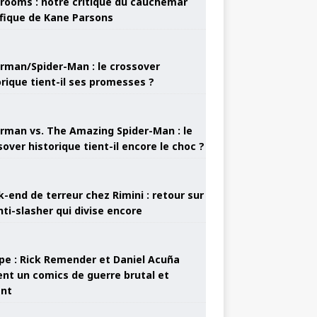
rooms : notre critique du cauchemar
ifique de Kane Parsons
rman/Spider-Man : le crossover
orique tient-il ses promesses ?
rman vs. The Amazing Spider-Man : le
sover historique tient-il encore le choc ?
-end de terreur chez Rimini : retour sur
nti-slasher qui divise encore
pe : Rick Remender et Daniel Acuña
ent un comics de guerre brutal et
ant