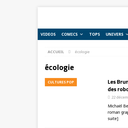
VIDEOS
COMICS
TOPS
UNIVERS
ACCUEIL
écologie
écologie
Les Brum
CULTURES POP
des robo
22 décem
Michaël Bet
roman grap
suite]