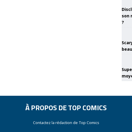
Discl
son 
?
Scary
beau
Super
moye
À PROPOS DE TOP COMICS
Contactez la rédaction de Top Comics