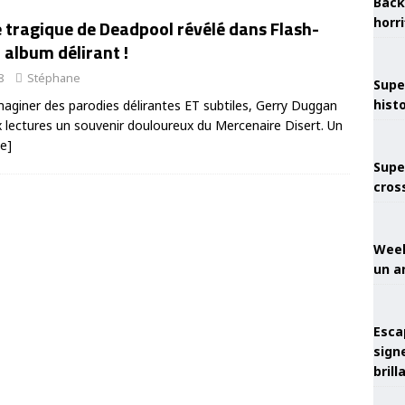
Back
horr
 tragique de Deadpool révélé dans Flash-
 album délirant !
8
Stéphane
Supe
hist
imaginer des parodies délirantes ET subtiles, Gerry Duggan
x lectures un souvenir douloureux du Mercenaire Disert. Un
te]
Supe
cros
Week
un a
Esca
sign
brill