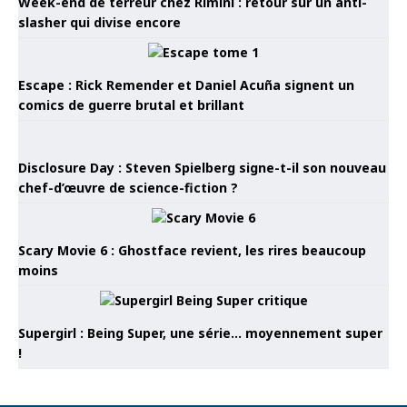
Week-end de terreur chez Rimini : retour sur un anti-
slasher qui divise encore
Escape : Rick Remender et Daniel Acuña signent un
comics de guerre brutal et brillant
Disclosure Day : Steven Spielberg signe-t-il son nouveau
chef-d’œuvre de science-fiction ?
Scary Movie 6 : Ghostface revient, les rires beaucoup
moins
Supergirl : Being Super, une série… moyennement super
!