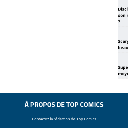
Discl
son 
?
Scary
beau
Super
moye
À PROPOS DE TOP COMICS
Contactez la rédaction de Top Comics