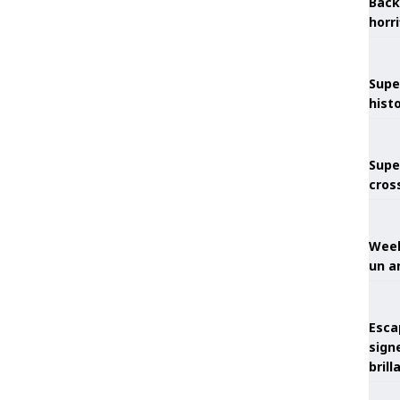
Back
horr
Supe
hist
Supe
cros
Week
un a
Esca
sign
brill