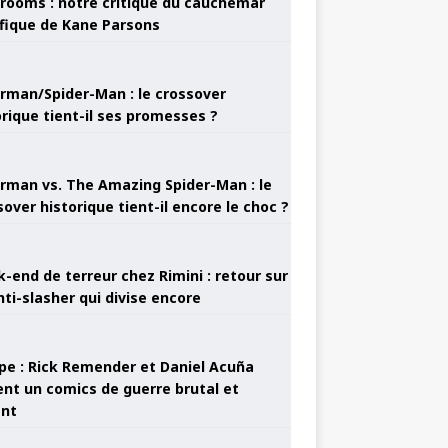
rooms : notre critique du cauchemar
ifique de Kane Parsons
rman/Spider-Man : le crossover
orique tient-il ses promesses ?
rman vs. The Amazing Spider-Man : le
sover historique tient-il encore le choc ?
-end de terreur chez Rimini : retour sur
nti-slasher qui divise encore
pe : Rick Remender et Daniel Acuña
ent un comics de guerre brutal et
ant