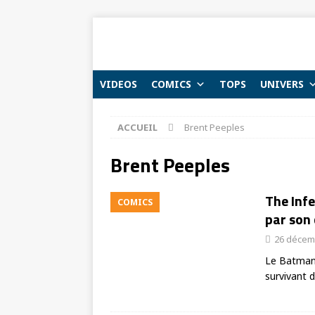
VIDEOS
COMICS
TOPS
UNIVERS
ACCUEIL
Brent Peeples
Brent Peeples
The Infe
COMICS
par son 
26 décem
Le Batman 
survivant 