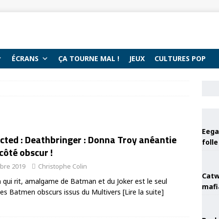
ÉCRANS
ÇA TOURNE MAL !
JEUX
CULTURES POP
Eega 
cted : Deathbringer : Donna Troy anéantie
foll
côté obscur !
bre 2019
Christophe Colin
Catw
qui rit, amalgame de Batman et du Joker est le seul
mafi
des Batmen obscurs issus du Multivers
[Lire la suite]