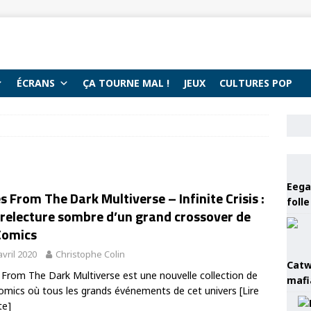
ÉCRANS
ÇA TOURNE MAL !
JEUX
CULTURES POP
Eega 
s From The Dark Multiverse – Infinite Crisis :
foll
 relecture sombre d’un grand crossover de
Comics
avril 2020
Christophe Colin
Catw
 From The Dark Multiverse est une nouvelle collection de
mafi
mics où tous les grands événements de cet univers
[Lire
te]