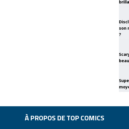
brill
Discl
son 
?
Scary
beau
Super
moye
À PROPOS DE TOP COMICS