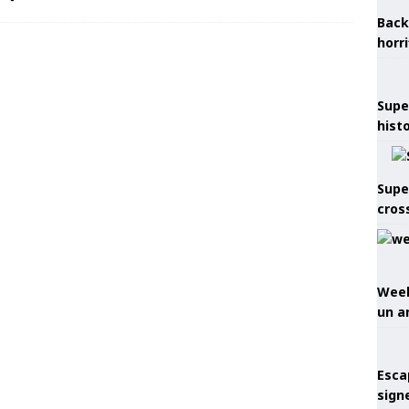
Back
horr
Supe
hist
Supe
cros
Week
un a
Esca
sign