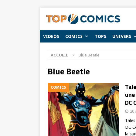
VIDEOS
COMICS
TOPS
UNIVERS
ACCUEIL
Blue Beetle
Blue Beetle
Tale
COMICS
une
DC 
20 
Tales
DC Co
la sui