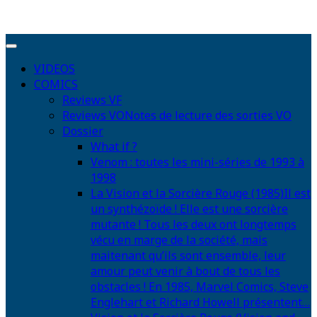
VIDEOS
COMICS
Reviews VF
Reviews VO
Notes de lecture des sorties VO
Dossier
What if ?
Venom : toutes les mini-séries de 1993 à
1998
La Vision et la Sorcière Rouge (1985)
Il est
un synthézoïde ! Elle est une sorcière
mutante ! Tous les deux ont longtemps
vécu en marge de la société, mais
maitenant qu’ils sont ensemble, leur
amour peut venir à bout de tous les
obstacles ! En 1985, Marvel Comics, Steve
Englehart et Richard Howell présentent…