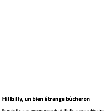
Hillbilly, un bien étrange bûcheron
Et puis il y a ce personnage du Hillbilly avec sa dégaine