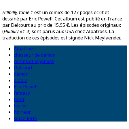
Hillbilly, tome 1
est un comics de 127 pages écrit et
dessiné par Eric Powell. Cet album est publié en France
par Delcourt au prix de 15,95 €. Les épisodes originaux
(
Hillbilly #1-4
) sont parus aux USA chez Albatross. La
traduction de ces épisodes est signée Nick Meylaender.
Albatross
chasseur de démon
contes et légendes
Delcourt
démon
diable
Eric Powell
fantasy
forêt
hache
horreur
sorcellerie