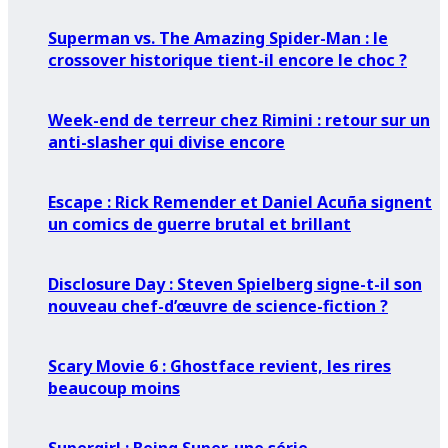
Superman vs. The Amazing Spider-Man : le
crossover historique tient-il encore le choc ?
Week-end de terreur chez Rimini : retour sur un
anti-slasher qui divise encore
Escape : Rick Remender et Daniel Acuña signent
un comics de guerre brutal et brillant
Disclosure Day : Steven Spielberg signe-t-il son
nouveau chef-d’œuvre de science-fiction ?
Scary Movie 6 : Ghostface revient, les rires
beaucoup moins
Supergirl : Being Super, une série…