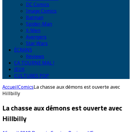
DC Comics
Image Comics
Batman
Spider-Man
X-Men
Avengers
Star Wars
ÉCRANS
Reviews
ÇA TOURNE MAL !
JEUX
CULTURES POP
Accueil
Comics
La chasse aux démons est ouverte avec
Hillbilly
La chasse aux démons est ouverte avec
Hillbilly