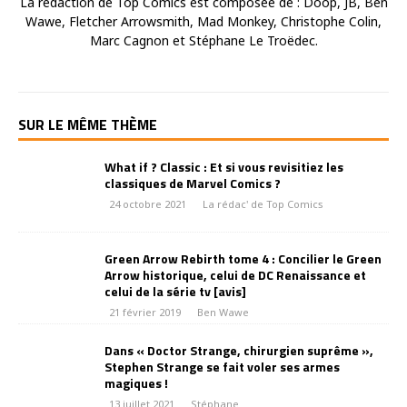
La rédaction de Top Comics est composée de : Doop, JB, Ben
Wawe, Fletcher Arrowsmith, Mad Monkey, Christophe Colin,
Marc Cagnon et Stéphane Le Troëdec.
SUR LE MÊME THÈME
What if ? Classic : Et si vous revisitiez les
classiques de Marvel Comics ?
24 octobre 2021
La rédac' de Top Comics
Green Arrow Rebirth tome 4 : Concilier le Green
Arrow historique, celui de DC Renaissance et
celui de la série tv [avis]
21 février 2019
Ben Wawe
Dans « Doctor Strange, chirurgien suprême »,
Stephen Strange se fait voler ses armes
magiques !
13 juillet 2021
Stéphane