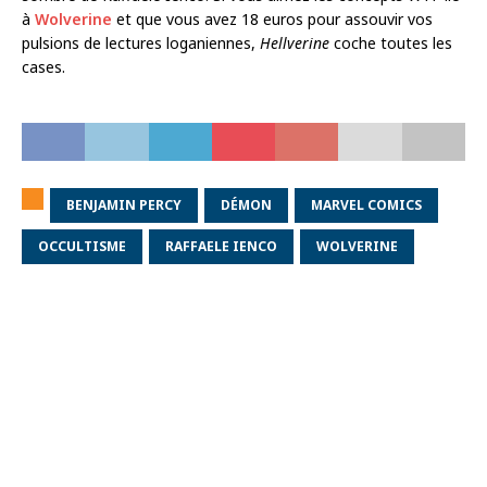
à
Wolverine
et que vous avez 18 euros pour assouvir vos
pulsions de lectures loganiennes,
Hellverine
coche toutes les
cases.
BENJAMIN PERCY
DÉMON
MARVEL COMICS
OCCULTISME
RAFFAELE IENCO
WOLVERINE