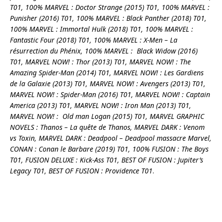
T01, 100% MARVEL : Doctor Strange (2015) T01, 100% MARVEL :
Punisher (2016) T01, 100% MARVEL : Black Panther (2018) T01,
100% MARVEL : Immortal Hulk (2018) T01, 100% MARVEL :
Fantastic Four (2018) T01, 100% MARVEL : X-Men – La
résurrection du Phénix, 100% MARVEL : Black Widow (2016)
T01, MARVEL NOW! : Thor (2013) T01, MARVEL NOW! : The
Amazing Spider-Man (2014) T01, MARVEL NOW! : Les Gardiens
de la Galaxie (2013) T01, MARVEL NOW! : Avengers (2013) T01,
MARVEL NOW! : Spider-Man (2016) T01, MARVEL NOW! : Captain
America (2013) T01, MARVEL NOW! : Iron Man (2013) T01,
MARVEL NOW! : Old man Logan (2015) T01, MARVEL GRAPHIC
NOVELS : Thanos – La quête de Thanos, MARVEL DARK : Venom
vs Toxin, MARVEL DARK : Deadpool – Deadpool massacre Marvel,
CONAN : Conan le Barbare (2019) T01, 100% FUSION : The Boys
T01, FUSION DELUXE : Kick-Ass T01, BEST OF FUSION : Jupiter’s
Legacy T01, BEST OF FUSION : Providence T01
.