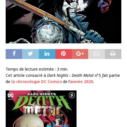
Temps de lecture estimée :
3
min.
Cet article consacré à
Dark Nights : Death Metal n°5 f
ait partie
de
la chronologie DC Comics
de l’
année 2020
.