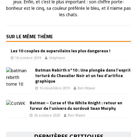
jeux. Enfin, et c'est le plus important : son chiffre porte-
bonheur est le cinq, sa couleur préférée le bleu, et il n’aime pas
les chats.
SUR LE MÊME THÈME
Les 10 couples de supervilains les plus dangereux !
16 octobre 2019
Stéphane
Batman Rebirth n°10 : Une plongée dans l’esprit
torturé du Chevalier Noir et un feu d’artifice
graphique
16 novembre 2019
Ben Wawe
Batman – Curse of the White Knight : retour en
fureur de l’univers du surdoué Sean Murphy
26 octobre 2020
Ben Wawe
DERNIÈRES CRITIQUES