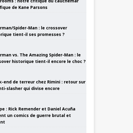
rooms : notre critique du cauchemar
ifique de Kane Parsons
rman/Spider-Man : le crossover
orique tient-il ses promesses ?
rman vs. The Amazing Spider-Man : le
sover historique tient-il encore le choc ?
-end de terreur chez Rimini : retour sur
nti-slasher qui divise encore
pe : Rick Remender et Daniel Acuña
ent un comics de guerre brutal et
ant