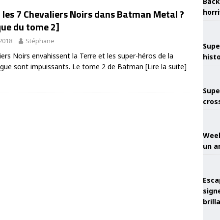
Back
 les 7 Chevaliers Noirs dans Batman Metal ?
horr
ique du tome 2]
 2018
Stéphane
Supe
ers Noirs envahissent la Terre et les super-héros de la
hist
ague sont impuissants. Le tome 2 de Batman
[Lire la suite]
Supe
cros
Week
un a
Esca
sign
brill