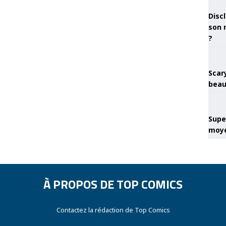
Discl
son 
?
Scary
beau
Super
moye
À PROPOS DE TOP COMICS
Contactez la rédaction de Top Comics