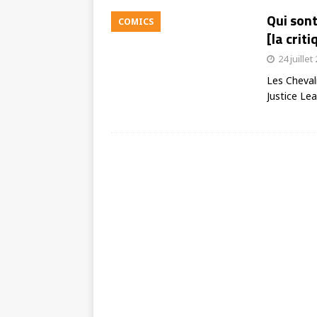
Qui sont
COMICS
[la crit
24 juillet
Les Chevali
Justice Le