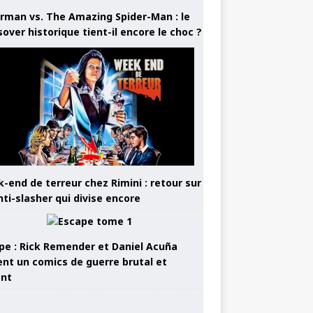
rman vs. The Amazing Spider-Man : le
sover historique tient-il encore le choc ?
-end de terreur chez Rimini : retour sur
nti-slasher qui divise encore
pe : Rick Remender et Daniel Acuña
ent un comics de guerre brutal et
ant