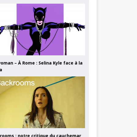
oman – À Rome : Selina Kyle face à la
a
rooms : notre critique du cauchemar