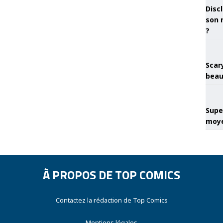
Discl
son 
?
Scary
beau
Super
moye
À PROPOS DE TOP COMICS
Contactez la rédaction de Top Comics
Mentions légales