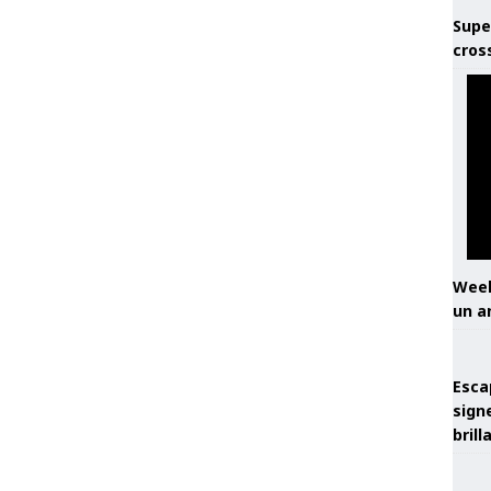
Supe
cros
Week
un a
Esca
sign
brill