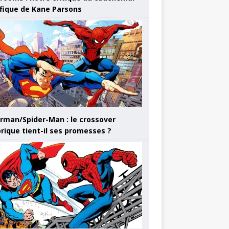
ifique de Kane Parsons
rman/Spider-Man : le crossover
orique tient-il ses promesses ?