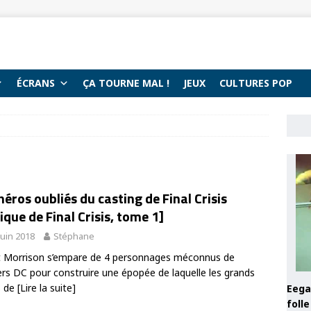
ÉCRANS
ÇA TOURNE MAL !
JEUX
CULTURES POP
héros oubliés du casting de Final Crisis
tique de Final Crisis, tome 1]
juin 2018
Stéphane
 Morrison s’empare de 4 personnages méconnus de
vers DC pour construire une épopée de laquelle les grands
s de
[Lire la suite]
Eega 
foll