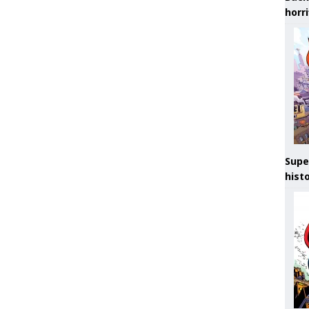
horr
Supe
hist