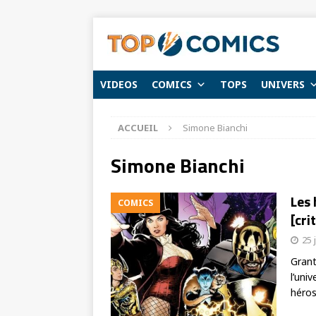
VIDEOS
COMICS
TOPS
UNIVERS
ACCUEIL
Simone Bianchi
Simone Bianchi
Les 
COMICS
[cri
25 
Grant
l’uni
héro