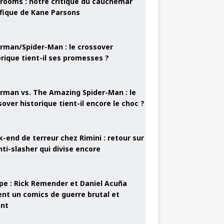
rooms : notre critique du cauchemar
ifique de Kane Parsons
rman/Spider-Man : le crossover
orique tient-il ses promesses ?
rman vs. The Amazing Spider-Man : le
sover historique tient-il encore le choc ?
-end de terreur chez Rimini : retour sur
nti-slasher qui divise encore
pe : Rick Remender et Daniel Acuña
ent un comics de guerre brutal et
ant