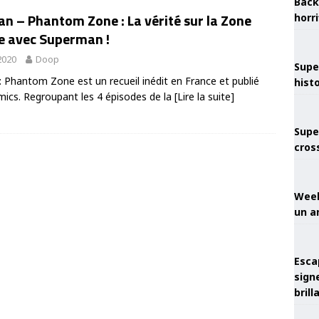
Back
n – Phantom Zone : La vérité sur la Zone
horr
 avec Superman !
2020
Doop
Supe
 Phantom Zone est un recueil inédit en France et publié
hist
ics. Regroupant les 4 épisodes de la
[Lire la suite]
Supe
cros
Week
un a
Esca
sign
brill