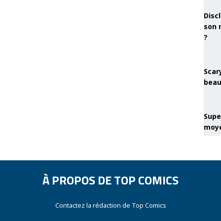
Discl
son 
?
Scary
beau
Super
moye
À PROPOS DE TOP COMICS
Contactez la rédaction de Top Comics