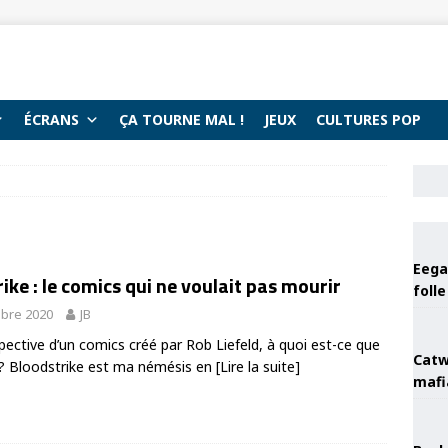
ÉCRANS
ÇA TOURNE MAL !
JEUX
CULTURES POP
Eega 
ike : le comics qui ne voulait pas mourir
foll
bre 2020
JB
pective d’un comics créé par Rob Liefeld, à quoi est-ce que
Catw
 ? Bloodstrike est ma némésis en
[Lire la suite]
mafi