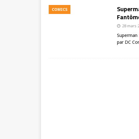
Superma
COMICS
Fantôme
28 mars 
Superman :
par DC Com