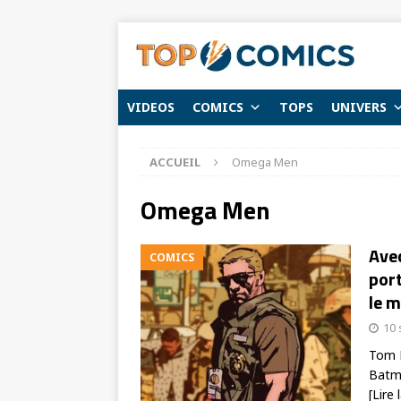
VIDEOS
COMICS
TOPS
UNIVERS
ACCUEIL
Omega Men
Omega Men
Ave
COMICS
port
le 
10
Tom K
Batma
[Lire 