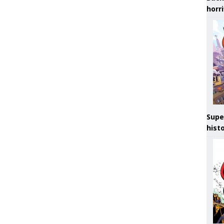
horr
Supe
hist