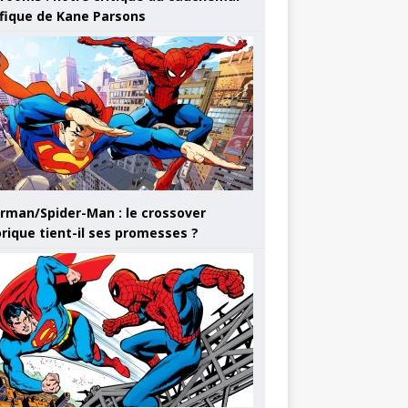
ifique de Kane Parsons
rman/Spider-Man : le crossover
orique tient-il ses promesses ?