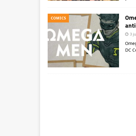
Ome
COMICS
anti
3 j
Omega
DC Co