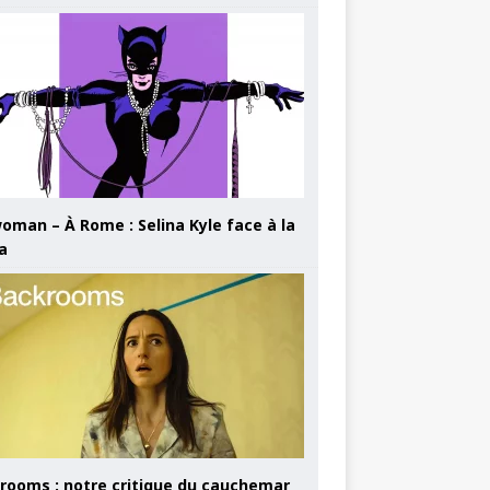
oman – À Rome : Selina Kyle face à la
a
rooms : notre critique du cauchemar