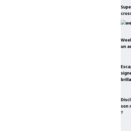
Supe
cros
Week
un a
Esca
sign
brill
Discl
son 
?