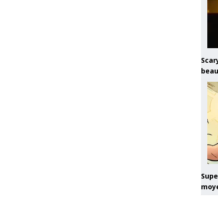
Scary
beau
Super
moye