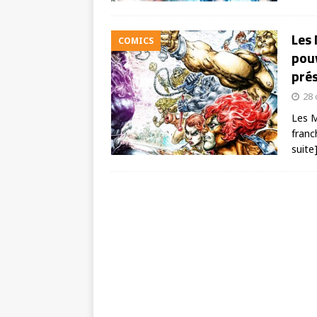
Les 
COMICS
pouv
prés
28 
Les M
franc
suite