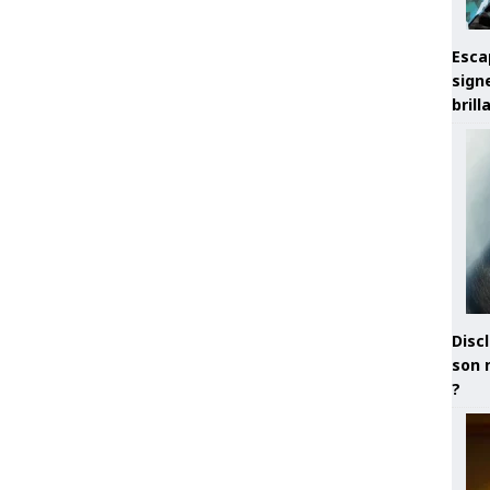
Esca
sign
brill
Discl
son 
?