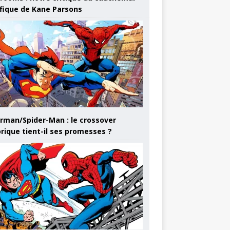
ifique de Kane Parsons
rman/Spider-Man : le crossover
orique tient-il ses promesses ?