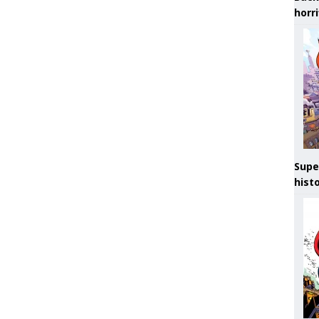
horr
Supe
hist