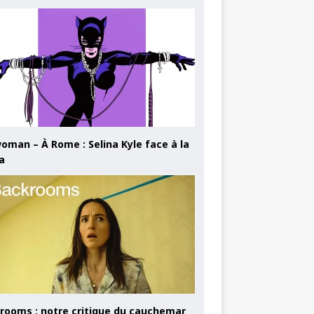
oman – À Rome : Selina Kyle face à la
a
rooms : notre critique du cauchemar