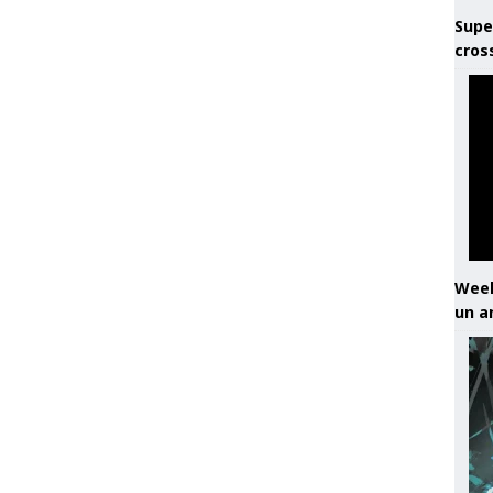
Supe
cros
Week
un a