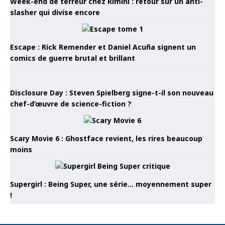
Week-end de terreur chez Rimini : retour sur un anti-
slasher qui divise encore
Escape : Rick Remender et Daniel Acuña signent un
comics de guerre brutal et brillant
Disclosure Day : Steven Spielberg signe-t-il son nouveau
chef-d’œuvre de science-fiction ?
Scary Movie 6 : Ghostface revient, les rires beaucoup
moins
Supergirl : Being Super, une série… moyennement super
!