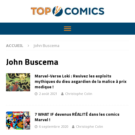
ACCUEIL
John Buscema
John Buscema
Marvel-Verse Loki : Revivez les exploits
mythiques du dieu asgardien de la malice à prix
modique !
2 août 2021
Christophe Colin
7 WHAT IF devenus RÉALITÉ dans les comics
Marvel !
6 septembre 2020
Christophe Colin